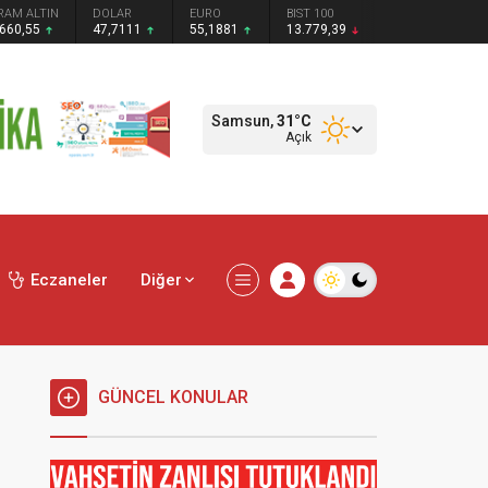
RAM ALTIN
DOLAR
EURO
BIST 100
.660,55
47,7111
55,1881
13.779,39
Samsun,
31
°C
Açık
Eczaneler
Diğer
GÜNCEL KONULAR