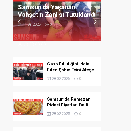
Samsun’da Yaşanan
Samsun’
ik
Vahşetin Zanlısı Tutuklandı
Lezzeti 
Vazgeçi
11.03.2025
0
11.03.2025
Gasp Edildiğini İddia
Eden Şahıs Evini Ateşe
Verdi
28.02.2025
0
Samsun’da Ramazan
Pidesi Fiyatları Belli
Oldu
28.02.2025
0