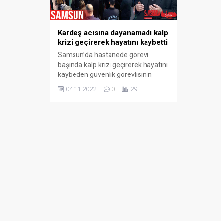
Zincirlem
Kardeş acısına dayanamadı kalp
Araç Birb
krizi geçirerek hayatını kaybetti
03.03.2025
Samsun’da hastanede görevi
başında kalp krizi geçirerek hayatını
kaybeden güvenlik görevlisinin
ağabeyi de kardeşinin acısını
04.11.2022
0
29
dayanamayarak kalp krizi geçirip
hayatını kaybetti. Olay, Samsun
Eğitim ve Araştırma Hastanesi’nde
önceki akşam meydana geldi.
Akşam saatlerinde hastanedeki
nöbetine gelen güvenlik görevlisi
Şaban Aydın (44), acil serviste
görevi başında kalp krizi geçirdi.
Aydın, yapılan...