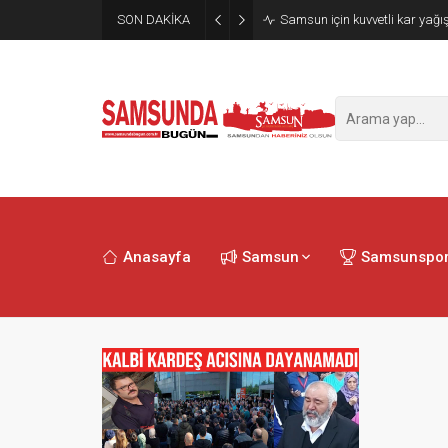
SON DAKİKA
Samsun için kuvvetli kar yağış
Anasayfa
Samsun
Samsunspo