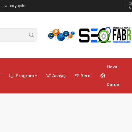
G
ı uyarısı yapıldı
6
Hava
r
Program
Asayiş
Yerel
Durum