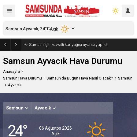
Samsun Ayvacık,
24
°C
Açık
Samsun için kuvvetli kar yağışı uyarısı yapıldı
Samsun Ayvacık Hava Durumu
Anasayfa
Samsun Hava Durumu – Samsun’da Bugün Hava Nasıl Olacak?
Samsun
Ayvacık
Samsun
Ayvacık
Cuma
Cum
24°
Açık
Açık
A
06 Ağustos 2026
Açık
28°
30°
29