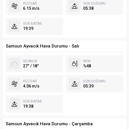
RÜZGAR
GÜN DOĞUMU
6.15 m/s
05:38
GÜN BATIMI
19:39
Samsun Ayvacık Hava Durumu - Salı
SICAKLIK
NEM
27° / 18°
%48
RÜZGAR
GÜN DOĞUMU
4.06 m/s
05:39
GÜN BATIMI
19:38
Samsun Ayvacık Hava Durumu - Çarşamba