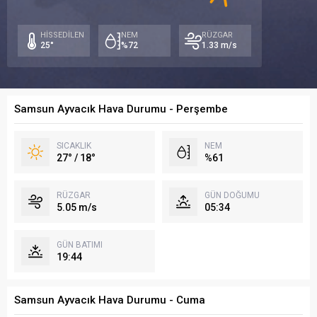
/
/
/
19°
17°
17
HİSSEDİLEN
NEM
RÜZGAR
25°
%72
1.33 m/s
Samsun Ayvacık Hava Durumu - Perşembe
SICAKLIK
NEM
27° / 18°
%61
RÜZGAR
GÜN DOĞUMU
5.05 m/s
05:34
GÜN BATIMI
19:44
Samsun Ayvacık Hava Durumu - Cuma