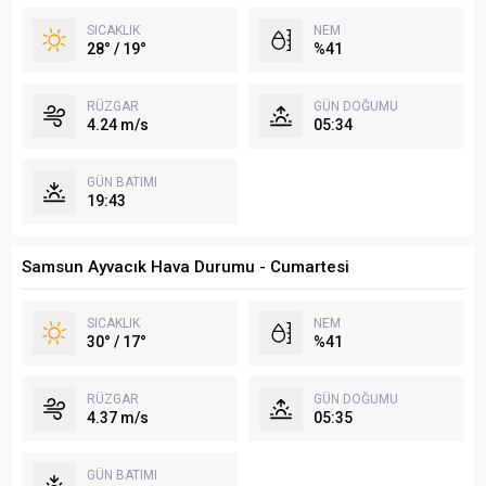
SICAKLIK
NEM
28° / 19°
%41
RÜZGAR
GÜN DOĞUMU
4.24 m/s
05:34
GÜN BATIMI
19:43
Samsun Ayvacık Hava Durumu - Cumartesi
SICAKLIK
NEM
30° / 17°
%41
RÜZGAR
GÜN DOĞUMU
4.37 m/s
05:35
GÜN BATIMI