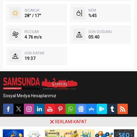
SICAKLIK
NEM
28° / 17°
%45
RÜZGAR
GÜN DOĞUMU
4.76 m/s
05:40
GÜN BATIMI
19:37
Sosyal Medya Hesaplarımız
REKLAMI KAPAT
Samsun'dan Haberiniz Olsun.