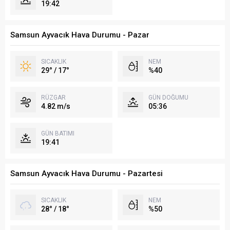
19:42
Samsun Ayvacık Hava Durumu - Pazar
SICAKLIK
NEM
29° / 17°
%40
RÜZGAR
GÜN DOĞUMU
4.82 m/s
05:36
GÜN BATIMI
19:41
Samsun Ayvacık Hava Durumu - Pazartesi
SICAKLIK
NEM
28° / 18°
%50