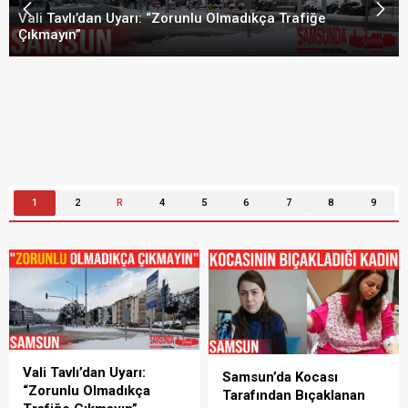
Samsun’da Kocası Tarafından Bıçaklanan Kadın
Konuştu
1
2
R
4
5
6
7
8
9
Vali Tavlı’dan Uyarı:
Samsun’da Kocası
“Zorunlu Olmadıkça
Tarafından Bıçaklanan