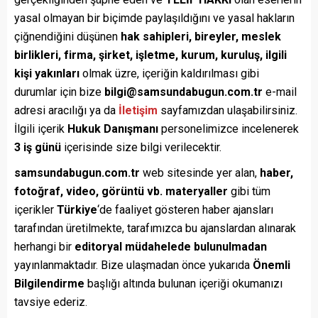
yasal olmayan bir biçimde paylaşıldığını ve yasal hakların
çiğnendiğini düşünen
hak sahipleri, bireyler, meslek
birlikleri, firma, şirket, işletme, kurum, kuruluş, ilgili
kişi yakınları
olmak üzre, içeriğin kaldırılması gibi
durumlar için bize
bilgi@samsundabugun.com.tr
e-mail
adresi aracılığı ya da
İletişim
sayfamızdan ulaşabilirsiniz.
İlgili içerik
Hukuk Danışmanı
personelimizce incelenerek
3 iş günü
içerisinde size bilgi verilecektir.
samsundabugun.com.tr
web sitesinde yer alan,
haber,
fotoğraf, video, görüntü vb. materyaller
gibi tüm
içerikler
Türkiye
‘de faaliyet gösteren haber ajansları
tarafından üretilmekte, tarafımızca bu ajanslardan alınarak
herhangi bir
editoryal müdahelede bulunulmadan
yayınlanmaktadır. Bize ulaşmadan önce yukarıda
Önemli
Bilgilendirme
başlığı altında bulunan içeriği okumanızı
tavsiye ederiz.