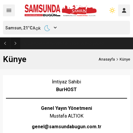
Samsun,
21
°C
Açık
Samsun’da polisi alarma geçiren tatbikat
Künye
Anasayfa
Künye
İmtiyaz Sahibi
BurHOST
Genel Yayın Yönetmeni
Mustafa ALTIOK
genel@samsundabugun.com.tr