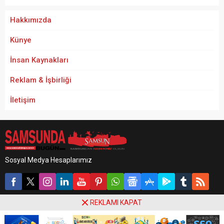
Hakkımızda
Künye
İnsan Kaynakları
Reklam & İşbirliği
İletişim
Sosyal Medya Hesaplarımız
REKLAMI KAPAT