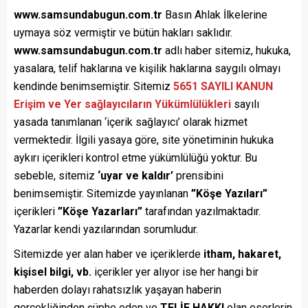
www.samsundabugun.com.tr
Basın Ahlak İlkelerine
uymaya söz vermiştir ve bütün hakları saklıdır.
www.samsundabugun.com.tr
adlı haber sitemiz, hukuka,
yasalara, telif haklarına ve kişilik haklarına saygılı olmayı
kendinde benimsemiştir. Sitemiz
5651 SAYILI KANUN
Erişim ve Yer sağlayıcıların Yükümlülükleri
sayılı
yasada tanımlanan ‘içerik sağlayıcı’ olarak hizmet
vermektedir. İlgili yasaya göre, site yönetiminin hukuka
aykırı içerikleri kontrol etme yükümlülüğü yoktur. Bu
sebeble, sitemiz
‘uyar ve kaldır’
prensibini
benimsemiştir. Sitemizde yayınlanan
”Köşe Yazıları”
içerikleri
”Köşe Yazarları”
tarafından yazılmaktadır.
Yazarlar kendi yazılarından sorumludur.
Sitemizde yer alan haber ve içeriklerde
itham, hakaret,
kişisel bilgi, vb.
içerikler yer alıyor ise her hangi bir
haberden dolayı rahatsızlık yaşayan haberin
gerçekliğinden şüphe eden ve
TELİF HAKKI
olan eserlerin