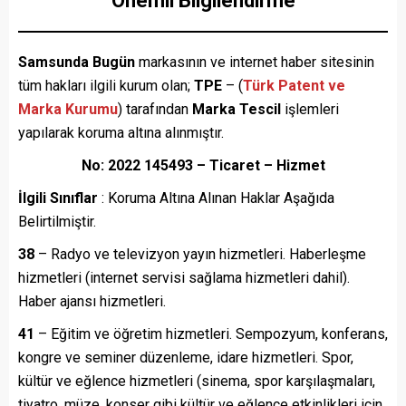
Önemli Bilgilendirme
Samsunda Bugün
markasının ve internet haber sitesinin
tüm hakları ilgili kurum olan;
TPE
– (
Türk Patent ve
Marka Kurumu
) tarafından
Marka Tescil
işlemleri
yapılarak koruma altına alınmıştır.
No: 2022 145493 – Ticaret – Hizmet
İlgili Sınıflar
: Koruma Altına Alınan Haklar Aşağıda
Belirtilmiştir.
38
– Radyo ve televizyon yayın hizmetleri. Haberleşme
hizmetleri (internet servisi sağlama hizmetleri dahil).
Haber ajansı hizmetleri.
41
– Eğitim ve öğretim hizmetleri. Sempozyum, konferans,
kongre ve seminer düzenleme, idare hizmetleri. Spor,
kültür ve eğlence hizmetleri (sinema, spor karşılaşmaları,
tiyatro, müze, konser gibi kültür ve eğlence etkinlikleri için