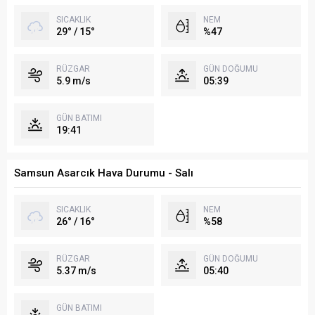
SICAKLIK
NEM
29° / 15°
%47
RÜZGAR
GÜN DOĞUMU
5.9 m/s
05:39
GÜN BATIMI
19:41
Samsun Asarcık Hava Durumu - Salı
SICAKLIK
NEM
26° / 16°
%58
RÜZGAR
GÜN DOĞUMU
5.37 m/s
05:40
GÜN BATIMI