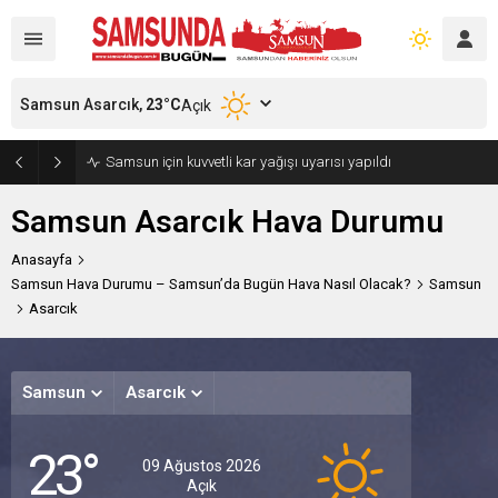
Samsun Asarcık,
23
°C
Açık
Samsun için kuvvetli kar yağışı uyarısı yapıldı
Samsun Asarcık Hava Durumu
Anasayfa
Samsun Hava Durumu – Samsun’da Bugün Hava Nasıl Olacak?
Samsun
Asarcık
Samsun
Asarcık
Pazart
Salı
23°
Hafif
Hafi
A
09 Ağustos 2026
Yağmur
Yağ
Açık
28