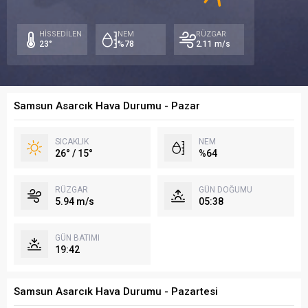
29°
26°
/
/
/
16
HİSSEDİLEN
NEM
RÜZGAR
15°
16°
23°
%78
2.11 m/s
Samsun Asarcık Hava Durumu - Pazar
SICAKLIK
NEM
26° / 15°
%64
RÜZGAR
GÜN DOĞUMU
5.94 m/s
05:38
GÜN BATIMI
19:42
Samsun Asarcık Hava Durumu - Pazartesi