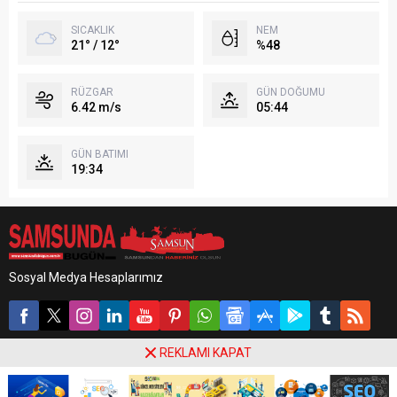
SICAKLIK
NEM
21° / 12°
%48
RÜZGAR
GÜN DOĞUMU
6.42 m/s
05:44
GÜN BATIMI
19:34
Sosyal Medya Hesaplarımız
REKLAMI KAPAT
Samsun'dan Haberiniz Olsun.