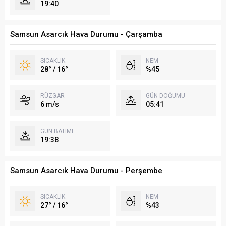
19:40
Samsun Asarcık Hava Durumu - Çarşamba
SICAKLIK
NEM
28° / 16°
%45
RÜZGAR
GÜN DOĞUMU
6 m/s
05:41
GÜN BATIMI
19:38
Samsun Asarcık Hava Durumu - Perşembe
SICAKLIK
NEM
27° / 16°
%43