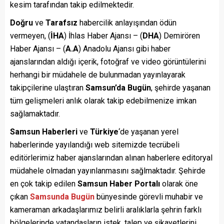
kesim tarafından takip edilmektedir.
Doğru
ve
Tarafsız
habercilik anlayışından ödün
vermeyen, (
İHA
) İhlas Haber Ajansı – (
DHA
) Demirören
Haber Ajansı – (
A.A
) Anadolu Ajansı gibi haber
ajanslarından aldığı içerik, fotoğraf ve video görüntülerini
herhangi bir müdahele de bulunmadan yayınlayarak
takipçilerine ulaştıran
Samsun’da Bugün
, şehirde yaşanan
tüm gelişmeleri anlık olarak takip edebilmenize imkan
sağlamaktadır.
Samsun Haberleri
ve
Türkiye
‘de yaşanan yerel
haberlerinde yayılandığı web sitemizde tecrübeli
editörlerimiz haber ajanslarından alınan haberlere editoryal
müdahele olmadan yayınlanmasını sağlmaktadır. Şehirde
en çok takip edilen
Samsun Haber Portalı
olarak öne
çıkan
Samsunda Bugün
bünyesinde görevli muhabir ve
kameraman arkadaşlarımız belirli aralıklarla şehrin farklı
bölgelerinde vatandaşların istek, talep ve şikayetlerini