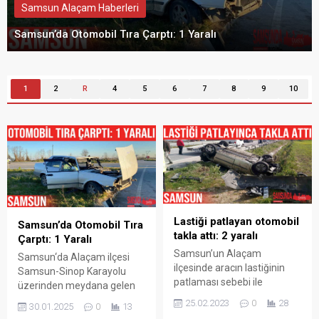
Samsun Alaçam Haberleri
Lastiği patlayan otomobil takla attı: 2 yaralı
1
2
R
4
5
6
7
8
9
10
Lastiği patlayan otomobil
Samsun’da Otomobil Tıra
takla attı: 2 yaralı
Çarptı: 1 Yaralı
Samsun’un Alaçam
Samsun‘da Alaçam ilçesi
ilçesinde aracın lastiğinin
Samsun-Sinop Karayolu
patlaması sebebi ile
üzerinden meydana gelen
meydana gelen trafik
trafik kazasında seyir
25.02.2023
0
28
30.01.2025
0
13
kazasında 2 kişi yaralandı.
halindeki otomobil