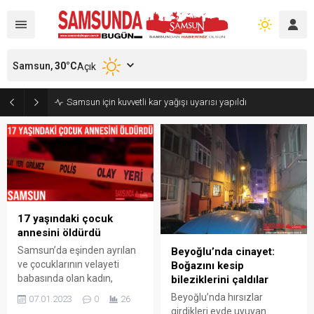
Samsun,
30
°C
Açık
Samsun için kuvvetli kar yağışı uyarısı yapıldı
17 yaşındaki çocuk
annesini öldürdü
Samsun’da eşinden ayrılan
Beyoğlu’nda cinayet:
ve çocuklarının velayeti
Boğazını kesip
babasında olan kadın,
bileziklerini çaldılar
ortaokulda okuyan 2
Beyoğlu’nda hırsızlar
07.01.2023
0
26
çocuğunu görmeye gittiği
girdikleri evde uyuyan