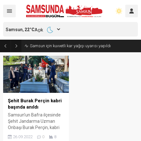
Samsun,
22
°C
Açık
Samsun için kuvvetli kar yağışı uyarısı yapıldı
Şehit Burak Perçin kabri
başında anıldı
Samsun’un Bafra ilçesinde
Şehit Jandarma Uzman
Onbaşı Burak Perçin, kabri
başında dualarla anıldı.
26.09.2022
0
8
Şırnak-Van karayolunda