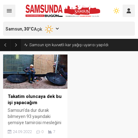
Samsun,
30
°C
Açık
Samsun için kuvvetli kar yağışı uyarısı yapıldı
Takatim oluncaya dek bu
işi yapacağım
Samsun’da dur durak
bilmeyen 93 yaşındaki
şemsiye tamircisi mesleğini
ilk günkü azimle yapmaya
24.09.2022
0
7
devam ediyor. Samsun’un