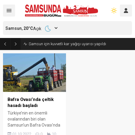
Samsun,
20
°C
Açık
Samsun için kuvvetli kar yağışı uyarısı yapıldı
Bafra Ovası’nda çeltik
hasadı başladı
Türkiye’nin en önemli
ovalarından biri olan
Samsun’un Bafra Ovası’nda
128 bin dekar alanda ekimi
01.10.2022
0
10