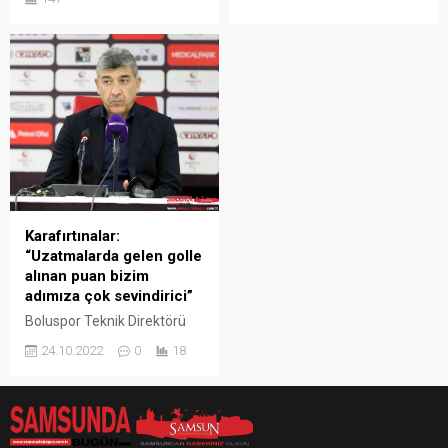
(5) ve Ahmet Sağat (2)
istediklerini söyledi. Spor
kaydetti. Samsunspor bu
Toto 1. Lig takımlarından
sezon ligde oynadığı 13
Samsunspor hafta sonu
maçta 6 galibiyet, 5
sahasında karşılaşacağı
beraberlik ve 2 mağlubiyet
Göztepe maçının
ile 23 puan toplayıp, zirve
hazırlıklarına Teknik Direktör
takibini sürdürdü. Bu
Hüseyin Eroğlu yönetiminde
maçlarda rakip filelere...
Nuri Asan Tesisleri’nde
devam ediyor. Kırmızı-
beyazlılarda son 2 maçta da
gol atan başarılı kanat
oyuncusu Ali Ülgen,
Karafırtınalar:
antrenman sonrası...
“Uzatmalarda gelen golle
alınan puan bizim
adımıza çok sevindirici”
Boluspor Teknik Direktörü
Sait Karafırtınalar, son
24.10.2022
0
18
dakikada gelen golle aldıkları
puanın sevindirici olduğunu
söyledi. Boluspor,
Samsunspor
deplasmanında son