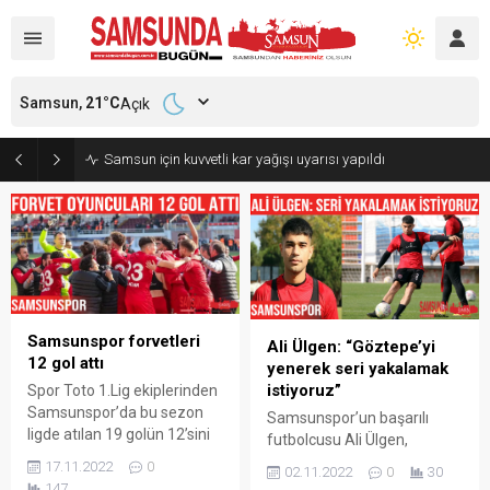
Samsun,
21
°C
Açık
Samsun için kuvvetli kar yağışı uyarısı yapıldı
Samsunspor forvetleri
Ali Ülgen: “Göztepe’yi
12 gol attı
yenerek seri yakalamak
istiyoruz”
Spor Toto 1.Lig ekiplerinden
Samsunspor’da bu sezon
Samsunspor’un başarılı
ligde atılan 19 golün 12’sini
futbolcusu Ali Ülgen,
forvet oyuncuları Douglas
Göztepe maçını kazanıp,
17.11.2022
0
02.11.2022
0
30
Tanque (5), Gaetan Laura
seri galibiyetlere başlamak
147