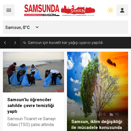
Samsun,
0
°C
Samsun için kuvvetli kar yağışı uyarısı yapıldı
Samsun’lu öğrenciler
sahilde çevre temizliği
yaptı
29.09.2022
0
10
Samsun Ticaret ve Sanayi
Samsun, iklim değişikliği
Odası (TSO) çatısı altında
ile mücadele konusunda
faaliyetlerini yürüten