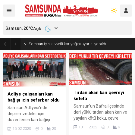
Samsun,
20
°C
Açık
Samsun için kuvvetli kar yağışı uyarısı yapıldı
Tırdan akan kan çevreyi
Adliye çalışanları kan
kirletti
bağışı icin seferber oldu
Samsun’un Bafra ilçesinde
Samsun Adliyesi’nde
deri yüklü tırdan akan kan ve
depremzedeler için
yayılan kötü koku, çevre
düzenlenen kan bağışı
kirliliğine yol açtı. Araç
kampanyası yoğun ilgi
10.11.2022
0
9
15.02.2023
0
23
sahibine 604 lira para cezası
gördü. Samsun Cumhuriyet