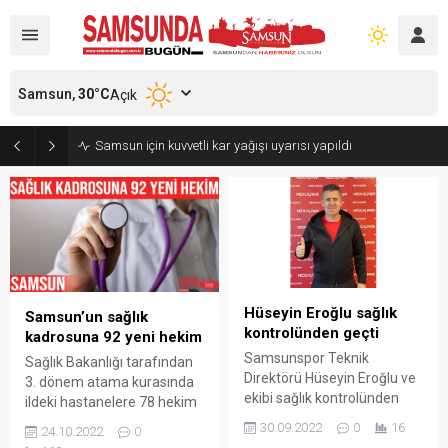
Samsun,
30
°C
Açık
Samsun için kuvvetli kar yağışı uyarısı yapıldı
Hüseyin Eroğlu sağlık
Samsun’un sağlık
kontrolünden geçti
kadrosuna 92 yeni hekim
Samsunspor Teknik
Sağlık Bakanlığı tarafından
Direktörü Hüseyin Eroğlu ve
3. dönem atama kurasında
ekibi sağlık kontrolünden
ildeki hastanelere 78 hekim
geçti. Teknik direktör
ataması yapıldı. Devlet
30.09.2022
0
16
24.10.2022
0
Hüseyin Eroğlu, yardımcı
hizmet yükümlülüğü