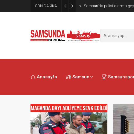
SON DAKİKA
Samsun’da polisi alarma geçi
Anasayfa
Samsun
Samsunspo