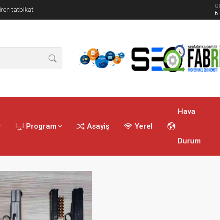
G
ren tatbikat
6
Hava
r
Program
Asayiş
Yerel
Durum