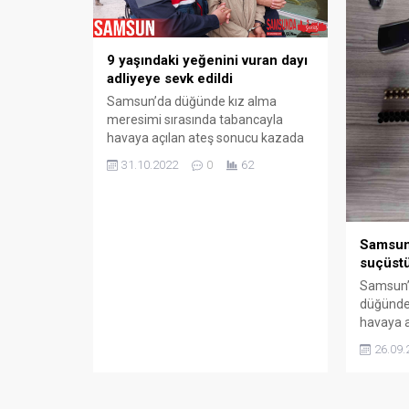
Samsun’d
Zincirleme Trafik Kazası: 9
Karıştığı
9 yaşındaki yeğenini vuran dayı
Araç Birbirine Girdi
Kazası
adliyeye sevk edildi
03.03.2025
0
03.03.2025
Samsun’da düğünde kız alma
meresimi sırasında tabancayla
havaya açılan ateş sonucu kazada
9 yaşındaki yeğinini vurarak ağır
31.10.2022
0
62
yaralayan dayı, jandarma komando
askerlerinin de katıldığı geniş
güvenlik önlemi altında adliyeye
sevk edildi. Olay, Canik ilçesi
Samsun
Başalan Mahallesi Çakırlar
suçüstü
mevkisinde dün meydana geldi.
Edinilen bilgiye göre, Esra G. ile
Samsun’u
Murat T. çiftinin...
düğünde
havaya a
Olay, Ga
26.09.
Altunışı
Edinilen
İlçe Emn