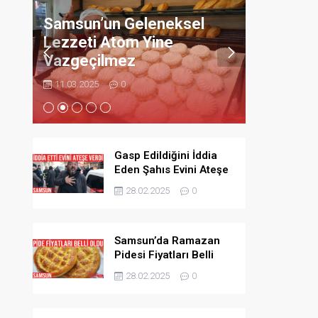
Bıçaklay
Samsun’un Geleneksel
ndı
Adamı B
Lezzeti Atom Yine
Vazgeçilmez
11.03.2025
11.03.2025
0
Gasp Edildiğini İddia
Eden Şahıs Evini Ateşe
Verdi
28.02.2025
0
Samsun’da Ramazan
Pidesi Fiyatları Belli
Oldu
28.02.2025
0