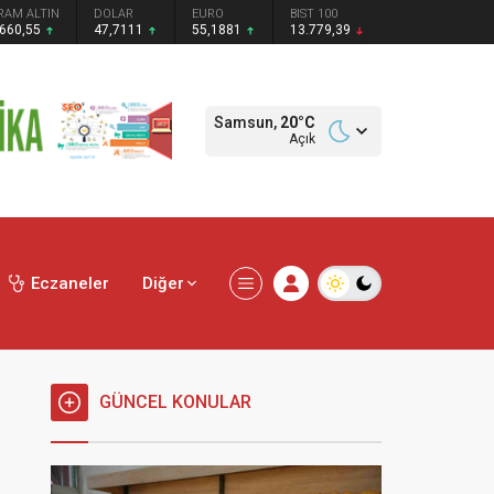
RAM ALTIN
DOLAR
EURO
BIST 100
.660,55
47,7111
55,1881
13.779,39
Samsun,
20
°C
Açık
Eczaneler
Diğer
GÜNCEL KONULAR