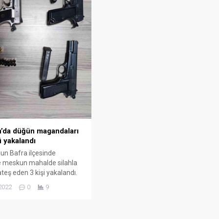
a 9 Aracın
Samsun’da Yaşanan
 Zincirleme Trafik
Vahşetin Zanlısı Tutukla
11.03.2025
0
0
’da düğün magandaları
 yakalandı
n Bafra ilçesinde
 meskun mahalde silahla
teş eden 3 kişi yakalandı.
ziosmanpaşa Mahallesi Ali
2022
0
9
k Sokak’ta meydana geldi.
 bilgiye göre, devriye gezen
iyet Müdürlüğü Asayiş Büro