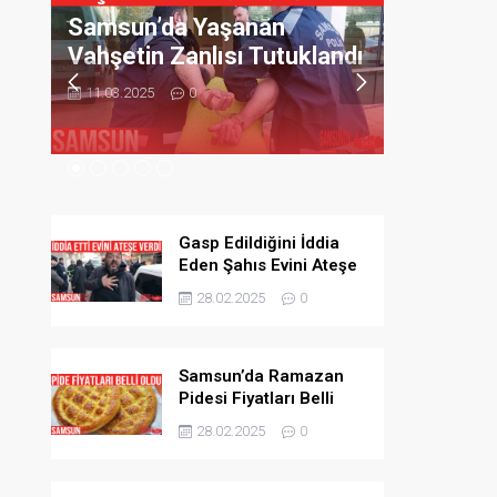
Samsun’da Yaşanan
Samsun’
ik
Vahşetin Zanlısı Tutuklandı
Lezzeti 
Vazgeçi
11.03.2025
0
11.03.2025
Gasp Edildiğini İddia
Eden Şahıs Evini Ateşe
Verdi
28.02.2025
0
Samsun’da Ramazan
Pidesi Fiyatları Belli
Oldu
28.02.2025
0