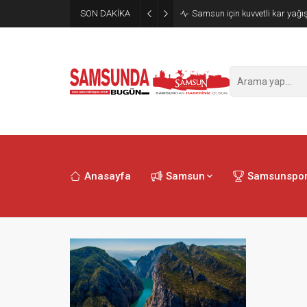
SON DAKİKA
Samsun için kuvvetli kar yağış
Anasayfa
Samsun
Samsunspo