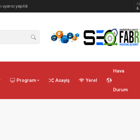
G
ı uyarısı yapıldı
6
Hava
r
Program
Asayiş
Yerel
Durum