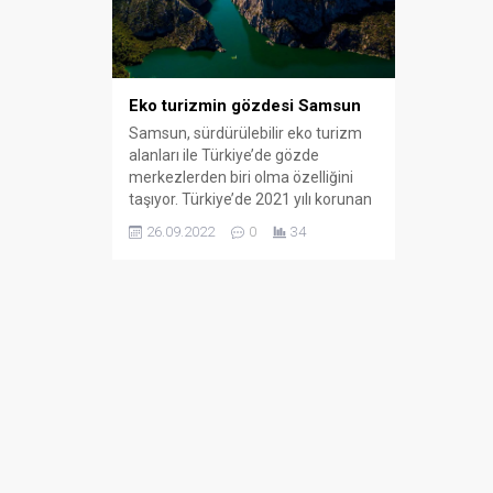
Zincirlem
Araç Birb
Eko turizmin gözdesi Samsun
03.03.2025
Samsun, sürdürülebilir eko turizm
alanları ile Türkiye’de gözde
merkezlerden biri olma özelliğini
taşıyor. Türkiye’de 2021 yılı korunan
alan istatistiklerine göre bin 687
26.09.2022
0
34
korunan alan, 260 tabiat parkı, 46
milli park, 31 tabiatı koruma alanı,
114 tabiat anıtı, 85 yaban hayatı
geliştirme sahası, 14 Ramsar alanı,
59 ulusal öneme haiz sulak...