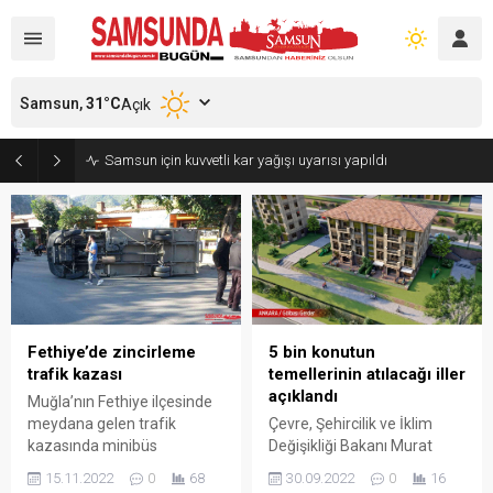
Samsun,
31
°C
Açık
Samsun için kuvvetli kar yağışı uyarısı yapıldı
Fethiye’de zincirleme
5 bin konutun
trafik kazası
temellerinin atılacağı iller
açıklandı
Muğla’nın Fethiye ilçesinde
meydana gelen trafik
Çevre, Şehircilik ve İklim
kazasında minibüs
Değişikliği Bakanı Murat
kamyona çarptı. Çarpmanın
Kurum, Cumhuriyet tarihinin
15.11.2022
0
68
30.09.2022
0
16
etkisi ile kamyon,
en büyük sosyal konut