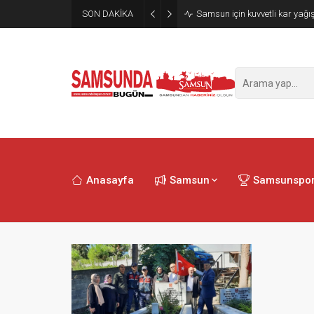
SON DAKİKA
Samsun için kuvvetli kar yağış
Anasayfa
Samsun
Samsunspo