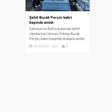
Zincirlem
Araç Birb
Şehit Burak Perçin kabri
başında anıldı
03.03.2025
Samsun’un Bafra ilçesinde Şehit
Jandarma Uzman Onbaşı Burak
Perçin, kabri başında dualarla anıldı.
Şırnak-Van karayolunda bulunan
26.09.2022
0
8
kontrol noktasına 26 Eylül 2016
tarihinde bölücü terör örgütü
mensupları tarafından düzenlenen
silahlı saldırı sonucu şehit olan
Jandarma Uzman Onbaşı Burak
Perçin, şehadetinin 6 yılında
Bafra’nın Gökçesu Mahallesi’nde
kabrinin başında dualarla yâd edildi.
Vakfın...