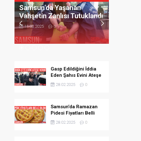
Samsun’da Yaşanan
Samsun’
ik
Vahşetin Zanlısı Tutuklandı
Lezzeti 
Vazgeçi
11.03.2025
0
11.03.2025
Gasp Edildiğini İddia
Eden Şahıs Evini Ateşe
Verdi
28.02.2025
0
Samsun’da Ramazan
Pidesi Fiyatları Belli
Oldu
28.02.2025
0