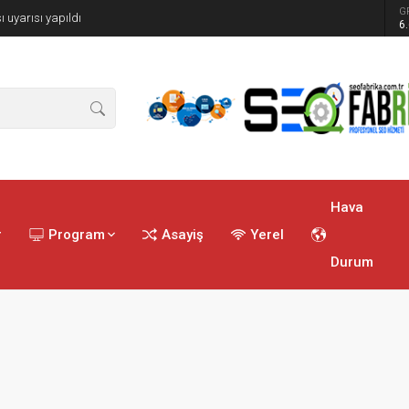
G
ı uyarısı yapıldı
6
Hava
r
Program
Asayiş
Yerel
Durum