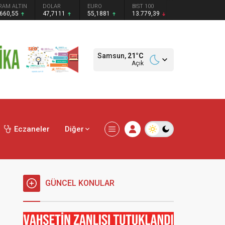
RAM ALTIN
DOLAR
EURO
BIST 100
.660,55
47,7111
55,1881
13.779,39
Samsun,
21
°C
Açık
Eczaneler
Diğer
GÜNCEL KONULAR