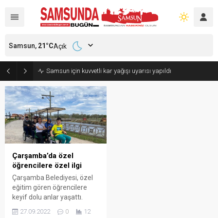
Samsun,
21
°C
Açık
Samsun için kuvvetli kar yağışı uyarısı yapıldı
Çarşamba’da özel
öğrencilere özel ilgi
Çarşamba Belediyesi, özel
eğitim gören öğrencilere
keyif dolu anlar yaşattı.
Samsun Atakum Özel
27.09.2022
0
12
Eğitim Uygulama Okulu 3.