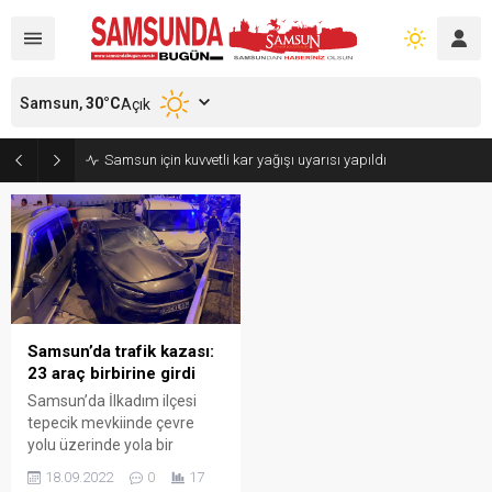
Samsun,
30
°C
Açık
Samsun için kuvvetli kar yağışı uyarısı yapıldı
Samsun’da trafik kazası:
23 araç birbirine girdi
Samsun’da İlkadım ilçesi
tepecik mevkiinde çevre
yolu üzerinde yola bir
kamyondan mazot
18.09.2022
0
17
dökülmesi nedeniyle 23