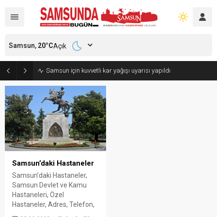
Samsun,
20
°C
Açık
Samsun için kuvvetli kar yağışı uyarısı yapıldı
Samsun’daki Hastaneler
Samsun’daki Hastaneler,
Samsun Devlet ve Kamu
Hastaneleri, Özel
Hastaneler, Adres, Telefon,
Yol Tarifi, Randevu Alma ve