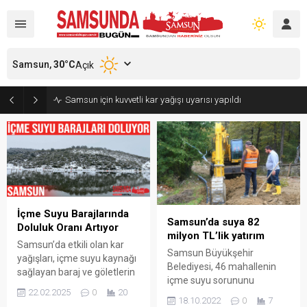
Samsun,
30
°C
Açık
Samsun için kuvvetli kar yağışı uyarısı yapıldı
İçme Suyu Barajlarında
Samsun’da suya 82
Doluluk Oranı Artıyor
milyon TL’lik yatırım
Samsun’da etkili olan kar
Samsun Büyükşehir
yağışları, içme suyu kaynağı
Belediyesi, 46 mahallenin
sağlayan baraj ve göletlerin
içme suyu sorununu
su seviyesinin artmasını
22.02.2025
0
20
çözmek için çalışmalarını
sağladı. Samsun Valisi
18.10.2022
0
7