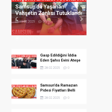
Bıçaklay
Samsun’un Geleneksel
ndı
Adamı B
Lezzeti Atom Yine
Vazgeçilmez
11.03.2025
11.03.2025
0
Gasp Edildiğini İddia
Eden Şahıs Evini Ateşe
Verdi
28.02.2025
0
Samsun’da Ramazan
Pidesi Fiyatları Belli
Oldu
28.02.2025
0