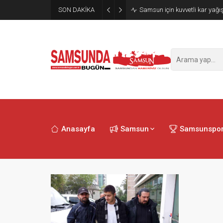
SON DAKİKA
Samsun’da polisi alarma geçi
Anasayfa
Samsun
Samsunspo