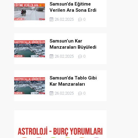
Samsun’da Eğitime
Verilen Ara Sona Erdi
26.02.2025
0
Samsun’un Kar
Manzaraları Büyüledi
26.02.2025
0
Samsun’da Tablo Gibi
Kar Manzaraları
26.02.2025
0