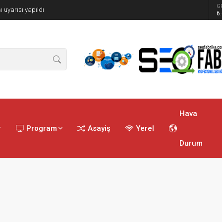
G
ren tatbikat
6
Hava
r
Program
Asayiş
Yerel
Durum