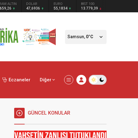
RAM ALTIN
DOLAR
EURO
BIST 100
.659,26
47,6936
55,1834
13.779,39
Samsun,
0
°C
Eczaneler
Diğer
GÜNCEL KONULAR