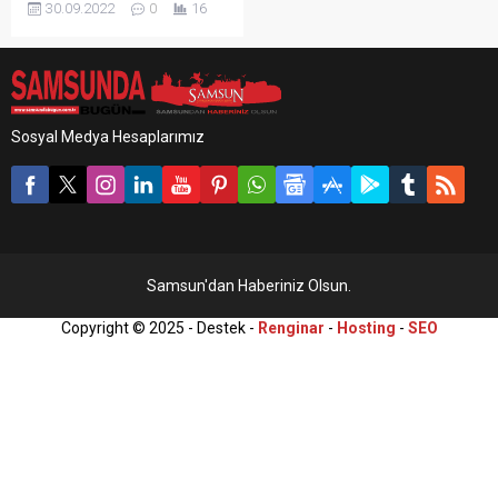
30.09.2022
0
16
Spor Toto Süper Lig’de milli
aranın ardından heyecan
kaldığı yerden devam ediyor.
Ligde 8. haftanın açılış
mücadelesinde Kasımpaşa,
Gaziantep FK’yı ağırlayacak.
Sosyal Medya Hesaplarımız
Bu hafta derbide Beşiktaş
ile Fenerbahçe, Vodafone
Park’ta karşı karşıya
gelecek. Galatasaray da
lider Adana Demirspor’a...
Samsun'dan Haberiniz Olsun.
Copyright © 2025 - Destek -
Renginar
-
Hosting
-
SEO