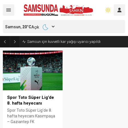
Samsun,
20
°C
Açık
Samsun için kuvvetli kar yağışı uyarısı yapıldı
Spor Toto Süper Lig’de
8. hafta heyecanı
Spor Toto Süper Lig’de 8.
hafta heyecanı Kasımpaşa
– Gaziantep FK
karşılaşmasıyla başlayacak.