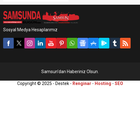
bulunan operasyonda 15 kişi
yakalanarak gözaltına alındı.
Edinilen bilgiye göre,
Samsun Emniyet Müdürlüğü
Kaçakçılık ve Organize
Sosyal Medya Hesaplarımız
Suçlarla Mücadele (KOM)
Şube Müdürlüğü ekipleri,
Bafra Cumhuriyet
Başsavcılığı koordinesinde
Samsun merkez ile Bafra ve
Yakakent ilçelerinde...
Samsun'dan Haberiniz Olsun.
Copyright © 2025 - Destek -
Renginar
-
Hosting
-
SEO