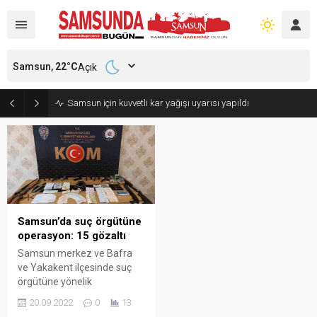
Samsun,
22
°C
Açık
Samsun için kuvvetli kar yağışı uyarısı yapıldı
Samsun’da suç örgütüne
operasyon: 15 gözaltı
Samsun merkez ve Bafra
ve Yakakent ilçesinde suç
örgütüne yönelik
düzenlenen ve 17 kişi
20.09.2022
0
13
hakkında gözaltı kararı