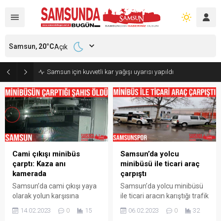
Samsun,
20
°C
Açık
Samsun için kuvvetli kar yağışı uyarısı yapıldı
Cami çıkışı minibüs
Samsun’da yolcu
çarptı: Kaza anı
minibüsü ile ticari araç
kamerada
çarpıştı
Samsun’da cami çıkışı yaya
Samsun’da yolcu minibüsü
olarak yolun karşısına
ile ticari aracın karıştığı trafik
geçmeye çalışırken
kazasıda ticari aracın
14.02.2023
0
15
06.02.2023
0
32
minibüsün çarptığı yaşlı
sürücüsü yaralanarak