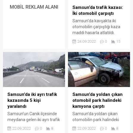
saatlerinde meydana geldi.
Erdoğan, Beytullah Kızıldağ,
MOBİL REKLAM ALANI
Samsun’da trafik kazası:
Edinilen bilgiye göre,
Canan Seven, Esengül
İki otomobil çarpıştı
Samsun Eğitim ve
Seven ve Emine...
Samsun’da kavşakta iki
Araştırma Hastanesi’nde
otomobilin çarpıştığı kaza
görev yapan sağlık
maddi hasarla atlatıldı.
çalışanlarının içinde
Kaza, Samsun’un Canik
bulunduğu...
24.09.2022
0
15
ilçesi Soğuksu Mahallesi
viyadük altı yüzme havuzu
kavşağında meydana geldi.
Edinilen bilgiye göre, Feyza
B. idaresindeki 55 DS 227
plakalı otomobil ile Hayri A.
yönetimindeki 55 VD 651
plakalı otomobil çarpıştı.
Kazada çarpışmanın
Samsun’da yoldan çıkan
Samsun’da iki ayrı trafik
şiddetiyle savrulan 55 VD
otomobil park halindeki
kazasında 5 kişi
651...
kamyona çarptı
yaralandı
Samsun’da yoldan çıkan
Samsun’un Canik ilçesinde
otomobilin park halindeki
meydana gelen iki ayrı trafik
kamyona çarptığı kazada 1
kazasında 5 kişi yaralandı.
22.09.2022
0
8
22.09.2022
0
8
kişi yaralandı. Kaza,
Samsun- Ordu kara yolu