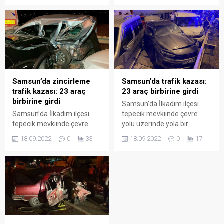
Tekkeköy ilçesi Selyeri
Kirazlık mevkisinde yağıştan
Mahallesi Atatürk Bulvarı
dolayı kayganlaşan yolda
üzerinde meydana geldi.
kontrolden çıkan bir
Edinilen bilgiye göre,
otomobil, refüje çarptıktan
Muhammet Torun
sonra 2 araçla daha çarpıştı.
idaresindeki 34 BMN 383
Kazada 3 kişi yaralandı.
plakalı otomobil, sürücünün
Yolun karşı şeridinde ise 6
direksiyon hakimiyetini
aracın karıştığı zincirleme
Samsun’da zincirleme
Samsun’da trafik kazası:
kaybetmesi sonucu yoldan
trafik kazasında 2 kişi
trafik kazası: 23 araç
23 araç birbirine girdi
çıkarak park halindeki 61 EE
yaralandı....
birbirine girdi
Samsun’da İlkadım ilçesi
171 plakalı kamyona çarptı.
Samsun’da İlkadım ilçesi
tepecik mevkiinde çevre
Kazada yaralanan...
tepecik mevkiinde çevre
yolu üzerinde yola bir
yolu üzerinde yola bir
kamyondan mazot
18.09.2022
0
33
18.09.2022
0
17
kamyondan mazot
dökülmesi nedeniyle 23
dökülmesi nedeniyle 23
aracın karıştığı zincirleme
aracın karıştığı zincirleme
trafik kazasında aralarında
trafik kazasında aralarında
çocukların da bulunduğu 18
çocukların da bulunduğu 18
kişi yaralandı. Otogar
kişi yaralandı.
istikametinden Belediye
Evleri istikametine seyir
halinde olan bir kamyondan
yola mazot döküldü. Bu