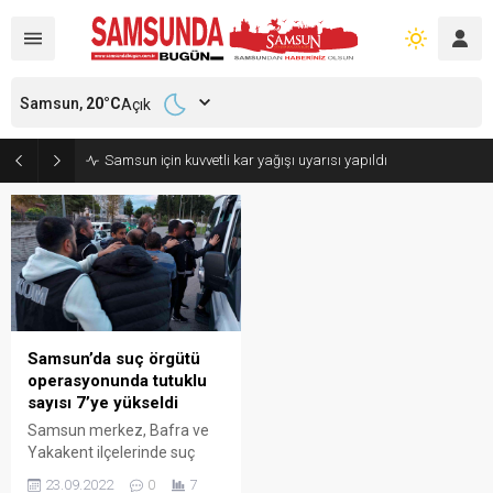
Samsun,
20
°C
Açık
Samsun için kuvvetli kar yağışı uyarısı yapıldı
Samsun’da suç örgütü
operasyonunda tutuklu
sayısı 7’ye yükseldi
Samsun merkez, Bafra ve
Yakakent ilçelerinde suç
örgütüne yönelik
23.09.2022
0
7