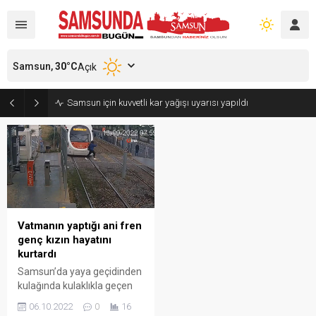
Samsun,
30
°C
Açık
Samsun için kuvvetli kar yağışı uyarısı yapıldı
Vatmanın yaptığı ani fren
genç kızın hayatını
kurtardı
Samsun’da yaya geçidinden
kulağında kulaklıkla geçen
ve 60 tonluk treni duymayan
06.10.2022
0
16
genç kız, vatmanın kendisini