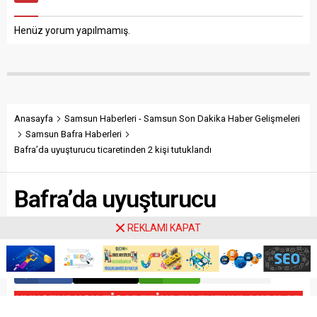
55 DJ 075 plakalı otomobil,
görevlisi olduğu ileri sürülen
bir aracın sıkıştırması
Yıldız’ın kendini...
Henüz yorum yapılmamış.
sonucu direksiyon
hakimiyetini kaybederek
yoldan çıkıp takla...
Anasayfa
Samsun Haberleri - Samsun Son Dakika Haber Gelişmeleri
Samsun Bafra Haberleri
Bafra’da uyuşturucu ticaretinden 2 kişi tutuklandı
Bafra’da uyuşturucu
ticaretinden 2 kişi tutuklandı
REKLAMI KAPAT
Paylaş
Tweetle
Gönder