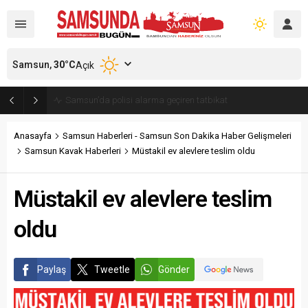
Samsun,
30
°C
Açık
Samsun’da polisi alarma geçiren tatbikat
Anasayfa
Samsun Haberleri - Samsun Son Dakika Haber Gelişmeleri
Samsun Kavak Haberleri
Müstakil ev alevlere teslim oldu
Müstakil ev alevlere teslim
oldu
Paylaş
Tweetle
Gönder