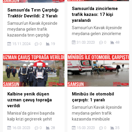
Samsun’da zincirleme
Samsun’da Tırın Çarptığı
trafik kazası: 17 kişi
Traktör Devrildi: 2 Yaralı
yaralandı
Samsun‘un Kavak ilçesinde
Samsun’un Kavak ilçesinde
meydana gelen trafik
meydana gelen zincirleme
kazasında tırın çarptığı
trafik kazasında çok sayıda
traktörün devrilmesi
31.03.2023
0
48
15.11.2024
0
19
kişi yaralandı. Kaza,
sonucunca traktör sürücüsü
Samsun’un Kavak ilçesi
ve yolcu konumundaki şahıs
Samsun-Ankara yolu Hacıllı
yaralandı. Samsun‘da Kavak
mevkisinde akşam
ilçesi Ankara-Samsun
saatlerinde meydana geldi.
Karayolu üzerinde Tekke
Alınan ilk bilgilere göre, kar
mevkisinde meydana gelen
ve buzlanmadan dolayı
trafik kazasında edinilen
zincirleme kaza meydana
bilgiye göre 31 DT 088
geldi. Yolcu otobüsü, tır ve
Kalbine yenik düşen
Minibüs ile otomobil
plakalı TIR M.K. isimli şahsın
otomobiller kazaya karıştı.
uzman çavuş toprağa
çarpıştı: 1 yaralı
kullanmış olduğu 55 ZA 860
Feci kazada yolcu otobüsü
verildi
plakalı traktöre arkadan...
Samsun’un Kavak ilçesinde
çarpıştığı araçla yağmur...
Manisa’da görevi başında
meydana gelen trafik
kalp krizi geçirerek şehit
kazasında minibüsle
olan 29 yaşındaki Uzman
otomobilin çarpıştı, kazada
16.03.2023
0
28
15.03.2023
0
35
Çavuş Sefer Tangal,
1 kişi yaralandı. Kaza, Kavak