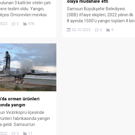
olaya müdahale etti
ulunan 3 katlı bir otelin çatı
lere teslim oldu. Yangın,
Samsun Büyükşehir Belediyesi
lçesi Ömürevleri mevkisi
(SBB) itfaiye ekipleri, 2022 yılının ilk
skelesi’nin karşısında
8 ayında 1500’ü yangın toplam 4 bin
2022
0
976
bir otelde akşam
olaya müdahale etti. SBB İtfaiye
02.10.2022
0
9
nde meydana geldi. Edinilen
Daire Başkanlığı tarafından 2022 yılı
öre, otelin tadilatta olan
ilk 8 ayında müdahale edilen
a henüz bilinmeyen bir
olayların sayısı açıklandı. Ocak-
angın çıktı. Alevler kısa
ağustos döneminde 1500’ü yangın
tı katını kapladı. Otelde
toplam 4 bin olaya müdahale edildi.
an...
SBB Başkanı Mustafa Demir,
Samsun’da 1925...
da orman ürünleri
sında yangın
n Vezirköprü ilçesinde
ünleri fabrikasında yangın
 geldi. Samsun’un
rü ilçesinde orman ürünleri
2022
0
11