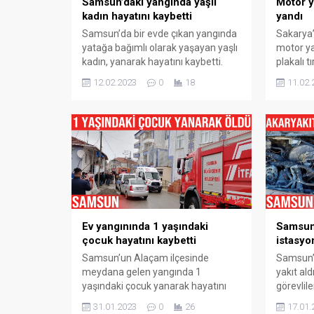
Samsun’daki yangında yaşlı
Motor ya
kadın hayatını kaybetti
yandı
Samsun’da bir evde çıkan yangında
Sakarya’
yatağa bağımlı olarak yaşayan yaşlı
motor ya
kadın, yanarak hayatını kaybetti.
plakalı t
Olay, Samsun’un Havza ilçesinin
halindey
12.02.2023
0
18
11.02.
Beyören Mahallesi’nde bulunan bir
teslim o
evde meydana geldi. Edinilen bilgiye
Kavak il
göre, yatağa bağımlı olarak yaşayan
yolunun 
77 yaşındaki Emine Korkmaz, evde
mevkiind
yalnız bulunduğu sırada yangın çıktı.
meydana 
Alevler evi tamamen sararken,
Sakarya’
yangını fark eden vatandaşlar...
yağını G
yola çıka
Ev yangınında 1 yaşındaki
Samsun’
çocuk hayatını kaybetti
istasyo
Samsun’un Alaçam ilçesinde
Samsun’
meydana gelen yangında 1
yakıt al
yaşındaki çocuk yanarak hayatını
görevlile
kaybetti. Yangın, Samsun’un
Facianın
31.01.2023
0
26
17.01.
Alaçam ilçesi Fatih Mahallesi’nde
anbean k