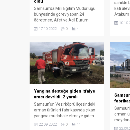
oldu
sahilde b
katı alev
Samsun’da Milli Eğitim Müdürlüğü
Atakum i
bünyesinde görev yapan 24
Çobanlı İ
öğretmen, Afet ve Acil Durum
10.10.
bulunan 
Yönetimi (AFAD) gönüllüsü oldu.
17.10.2022
0
4
saatleri
Samsun’da Milli Eğitim Müdürlüğü
bilgiye g
bünyesinde görev yapan 24
çatısınd
öğretmen, Afet ve Acil Durum
nedenle y
Yönetimi (AFAD) gönüllüsü oldu.
sürede ça
Samsun’da ilk olan öğretmenler
konaklay
AFAD Arama ve Kurtarma Birimi
gönüllüsü olarak belgelerini aldı.
Samsun’da hafif arama...
Yangına desteğe giden itfaiye
Samsun’
aracı devrildi: 2 yaralı
fabrika
Samsun’un Vezirköprü ilçesindeki
Samsun’u
orman ürünleri fabrikasında çıkan
orman ür
yangına müdahale etmeye giden
meydana
itfaiye ekibi yolda kaza yaptı.
22.09.2022
0
11
Vezirköp
Şarampole devrilen itfaiye
22.09.