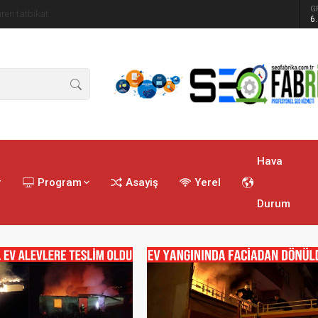
G
ren tatbikat
6
Hava
r
Program
Asayiş
Yerel
Durum