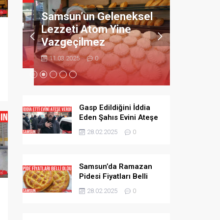
Bıçaklay
Samsun’un Geleneksel
ndı
Adamı B
Lezzeti Atom Yine
Vazgeçilmez
11.03.2025
11.03.2025
0
Gasp Edildiğini İddia
Eden Şahıs Evini Ateşe
Verdi
28.02.2025
0
Samsun’da Ramazan
Pidesi Fiyatları Belli
Oldu
28.02.2025
0