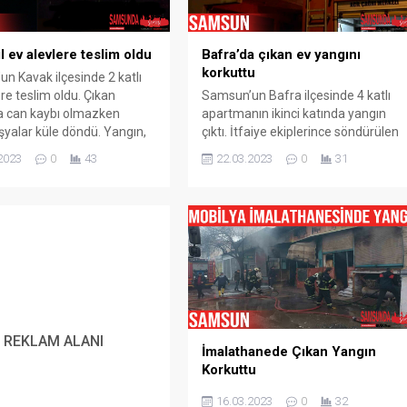
a 9 Aracın
Samsun’da Yaşanan
 Zincirleme Trafik
Vahşetin Zanlısı Tutukla
l ev alevlere teslim oldu
Bafra’da çıkan ev yangını
korkuttu
11.03.2025
0
n Kavak ilçesinde 2 katlı
0
re teslim oldu. Çıkan
Samsun’un Bafra ilçesinde 4 katlı
a can kaybı olmazken
apartmanın ikinci katında yangın
şyalar küle döndü. Yangın,
çıktı. İtfaiye ekiplerince söndürülen
çesine bağlı Alagömlek
yangında maddi hasar meydana
2023
0
43
22.03.2023
0
31
i’nde bulunan 2 katlı evde
geldi. Yangın, Samsun’un Bafra
geldi. Alınan bilgiye göre,
ilçesi Çilhane Mahallesi İsa Kurt
n Kavak ilçesine bağlı
Sokak‘ta meydana geldi. Edinilen
ek Mahallesi Koçköy Sokak
bilgiye göre, yalnız yaşayan Selim
 Bayram Kırgın’a ait olan
Kurt’a ait dairede henüz nedeni
e geç saatlerde...
bilinmeyen bir şekilde yangın çıktı.
Dumanları gören mahalle sakinleri
112...
REKLAM ALANI
İmalathanede Çıkan Yangın
Korkuttu
16.03.2023
0
32