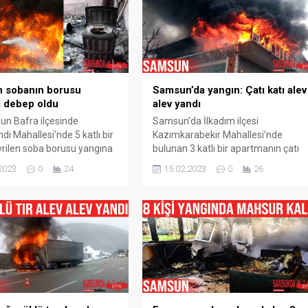
Sokak üzerinde bulunan bir depoda
meydana geldi. Bir mobilya
dükkanının deposu olarak kullanılan
ve kanepe, koltuk gibi mobilya
iskeleti bulunan...
n sobanın borusu
Samsun’da yangın: Çatı katı alev
 debep oldu
alev yandı
n Bafra ilçesinde
Samsun’da İlkadım ilçesi
di Mahallesi’nde 5 katlı bir
Kazımkarabekir Mahallesi’nde
rilen soba borusu yangına
bulunan 3 katlı bir apartmanın çatı
. Yangın, gece geç saatlerde
katı çıkan yangında alevlere teslim
2023
0
24
15.02.2023
0
26
di Mahallesi‘nde 5 katlı
oldu. Yangın, Samsun’un İlkadım
giriş katında meydana geldi.
ilçesi Kazımkarabekir Mahallesi‘nde
bilgiye göre, E.K.’nin kaldığı
bulunan 3 katlı bir apartmanın çatı
an bozma 2 odalı evde
katında sabah saatlerinde meydan
usunun devrilmesi üzerine
geldi. Edinilen bilgiye göre, Seyfettin
ıktı. Çıkan yangında elbise
Cankurt’a ait 3 katlı binanın son
uştu. E.K....
katındaki daireden dumanların
yükseldiğini gören komşuları,...