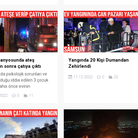
n Tekkeköy ilçesi Kirazlık
Dereler Mahallesi‘nde gece
i Atatürk Bulvarı kenarında
meydana geldi. Edinilen bilgiye göre
bir akaryakıt istasyonunda
Sebahittin Taşlı‘ya (77) ait tek katlı
geldi. Edinilen bilgiye göre,
evde yangın çıktı. Yangını fark eden
Küçükarslan idaresindeki
vatandaşlar, durumu 112 Acil Çağrı
35 plakalı minibüs mazot
Merkezine haber verdi. Olay...
 sonra sürücü aracı
ak...
banyosunda ateş
Yangında 20 Kişi Dumandan
n sonra çatıya çıktı
Zehirlendi
a psikolojik sorunları ve
11.12.2022
0
22
lduğu iddia edilen 3 çocuk
ahıs önce evinin
da ateş yaktı, sonra çatıya
2022
0
11
ay, Zeytinlik Mahallesi
 Sokak üzerinde bulunan 4
r apartmanda meydana geldi.
k sorunları olduğu iddia
çocuk babası A. K. İsimli
t 20.00 sıralarında evinin
da...