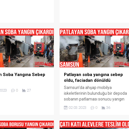
an Soba Yangına Sebep
Patlayan soba yangına sebep
oldu, faciadan dönüldü
Samsun’da ahşap mobilya
2023
0
27
iskeletlerinin bulunduğu bir depoda
sobanın patlaması sonucu yangın
meydana geldi. Çıkan yangında
02.03.2023
0
36
depo içerisinde bulunan
malzemeler zarar gördü. Mobilya
dükkanının deposunda çıkan yangın
Canik ilçesi Yenimahalle Yahşihan