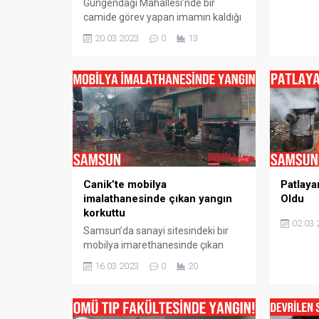
Güngendağı Mahallesi’nde bir
camide görev yapan imamın kaldığı
lojmanda yangın çıktı. Yangın,
20.03.2023
0
13
İlkadım ilçesi Güngendağı
Mahallesi‘nde meydana geldi.
Edinilen bilgiye göre, Ankara
karayolu kenarındaki Kaldırım
Camii‘nin yanında bulunan imamın
kaldığı lojmanda yangın çıktı. Cami
imamı İsmet Söylemez ve ailesi
evde olmadığı sırada çıkan
yangında, alevler tek katlı...
Canik’te mobilya
Patlay
imalathanesinde çıkan yangın
Oldu
korkuttu
02.03.
Samsun’da sanayi sitesindeki bir
mobilya imarethanesinde çıkan
yangın itfaiyenin müdahalesi
16.03.2023
0
20
sonucu söndürüldü. Yangın,
Samsun’un Canik ilçesi Yenimahalle
Eski Sanayi Sitesi‘ndeki bir mobilya
imalathanesinde saat 06.30