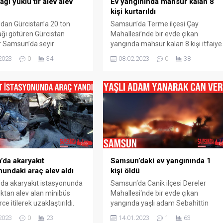
ğı yüklü tır alev alev
Ev yangınında mahsur kalan 8
kişi kurtarıldı
dan Gürcistan’a 20 ton
Samsun’da Terme ilçesi Çay
ğı götüren Gürcistan
Mahallesi’nde bir evde çıkan
ır Samsun’da seyir
yangında mahsur kalan 8 kişi itfaiye
ken çıkan yangında alevlere
ve sağlık ekipleri tarafından
2023
0
34
08.02.2023
0
38
ldu. Yangın, Samsun’un
kurtarıldı. Olay, Samsun’un Terme
çesi Samsun-Ankara kara
ilçesi Çay Mahallesi‘nde meydana
23. kilometresi Yosunlu
geldi. Alınan bilgiye göre, Samsun
e saat 09.30 sıralarında
Terme ilçesi Çay Mahallesi‘nde3
geldi. Edinilen bilgiye göre,
katlı binanın giriş katında oturan
dan yüklediği 20 ton motor
Atar ailesine ait dairede sobanın bir
ürcistan’a götürmek için
anda parlayarak alev alması...
n Gürcistan uyruklu...
da akaryakıt
Samsun’daki ev yangınında 1
nundaki araç alev aldı
kişi öldü
da akaryakıt istasyonunda
Samsun‘da Canik ilçesi Dereler
dıktan alev alan minibüs
Mahallesi‘nde bir evde çıkan
rce itilerek uzaklaştırıldı.
yangında yaşlı adam Sebahittin
 eşiğinden dönülen olay
Taşlı (77) yanarak hayatını kaybetti.
2023
0
23
14.01.2023
1
63
ameraya yansıdı. Olay,
Yangın, Samsun‘un Canik ilçesi