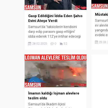
Samsun’d
Zincirleme Trafik Kazası: 9
Karıştığı
Müstaki
Gasp Edildiğini İddia Eden Şahıs
Araç Birbirine Girdi
Kazası
Samsun’u
Evini Ateşe Verdi
03.03.2025
0
03.03.2025
ev alevle
Samsun’da ’taksicilerin kendisini
yangınd
darp edip parasını gasp ettiğini’
evdeki e
iddia ederek 112’ye intihar edeceği
Kavak il
ihbarında bulunan şahıs, daha sonra
23.03.
28.02.2025
0
32
Mahalles
evini yakarak intihara kalkıştı. Olay,
meydana 
Samsun’un İlkadım ilçesine bağlı
Samsun’u
Saitbey Mahallesi’nde sabah
Alagöml
saatlerinde meydana geldi. Edinilen
üzerinde
bilgiye göre, Kemal F., taksicilerin
evde gec
kendisini darp edip parasını gasp
ettiğini iddia ederek 112 Acil Çağrı...
İmamın kaldığı lojman alevlere
teslim oldu
Samsun’da İlkadım ilçesi