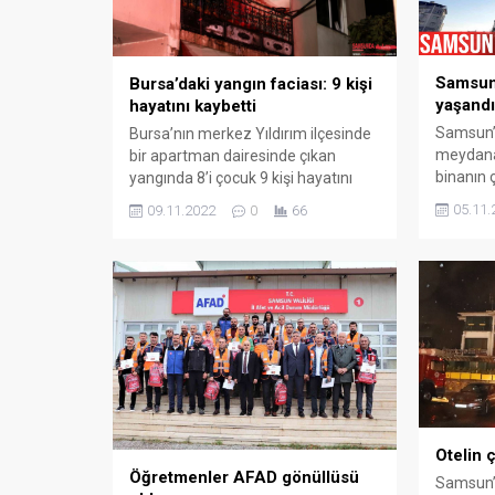
yangın yerinde...
Samsun’
Bursa’daki yangın faciası: 9 kişi
yaşandı
hayatını kaybetti
Samsun’d
Bursa’nın merkez Yıldırım ilçesinde
meydana 
bir apartman dairesinde çıkan
binanın 
yangında 8’i çocuk 9 kişi hayatını
çevrede 
kaybetti. Bursa’nın merkez Yıldırım
05.11.
09.11.2022
0
66
sabah sa
ilçesinde bir apartman dairesinde
ilçesi L
çıkan yangında 8’i çocuk 9 kişi
Caddesi 
hayatını kaybetti. Yangında
Anıl Aky
dumandan etkilenen baba ve 3
katında 
kişilik komşu aile ise hastaneye
nedeni b
kaldırıldı. Bursa Valisi Yakup
sürede b
Canbolat, yaşları 3 ile 10...
Otelin ç
Öğretmenler AFAD gönüllüsü
Samsun’