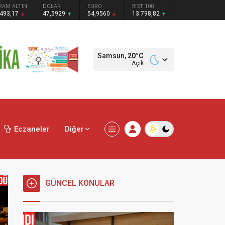
RAM ALTIN
DOLAR
EURO
BIST 100
.493,17
47,5929
54,9560
13.798,82
Samsun,
20
°C
Açık
Eczaneler
Diğer
GÜNCEL KONULAR