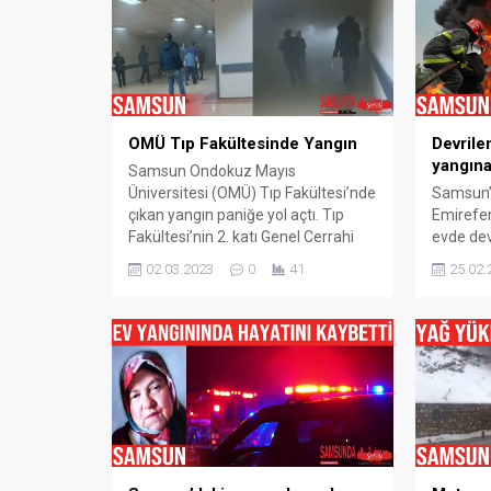
sıralarında meydana geldi. Edinen
bilgiye göre, mobilya
imalathanesinden dumanların
çıktığını gören vatandaşlar olayı 112
Acil Çağrı Merkezine bildirdi. Yangın
yerine itfaiye ve polis ekipleri sevk...
OMÜ Tıp Fakültesinde Yangın
Devrile
yangına
Samsun Ondokuz Mayıs
Üniversitesi (OMÜ) Tıp Fakültesi’nde
Samsun’u
çıkan yangın paniğe yol açtı. Tıp
Emirefen
Fakültesi’nin 2. katı Genel Cerrahi
evde dev
Servisi süt mutfağında henüz
yol açtı
02.03.2023
0
41
25.02.
bilinmeyen bir nedenle yangın çıktı.
Emirefen
Yangın dolayısıyla odalar ve koridor
binanın 
dumanla kaplandı. Hastanenin üst
Edinilen 
katları da dumandan etkilendi. Bazı
dükkand
hastalar ve hasta yakınları zor anlar
soba bor
yaşadı. İhbar üzerine...
yangın ç
dolabı tut