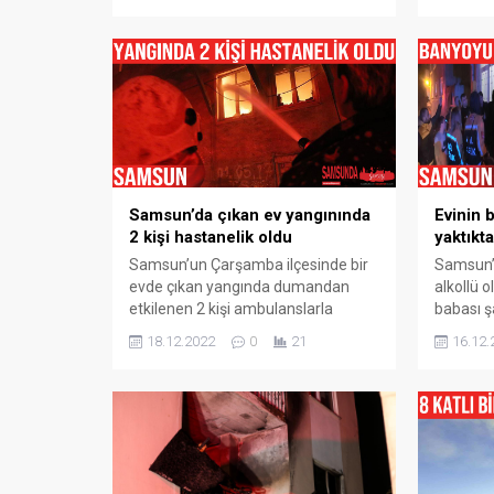
meydana geldi. Edinilen bilgiye göre,
Samsun’u
4 katlı binada yangın çıktı. Alevleri
Mahalles
gören vatandaşların ihbarı üzerine
bulunan 
olay yerine Samsun Büyükşehir
meydana 
belediyesi itfaiye ekipleri yangına
Onurcan 
müdahale etti. Elektrik kontağından
55 ABP 0
çıktığı tahmin edilen yangın, itfaiye...
aldıktan
çalıştırm
Samsun’da çıkan ev yangınında
Evinin 
2 kişi hastanelik oldu
yaktıkta
Samsun’un Çarşamba ilçesinde bir
Samsun’d
evde çıkan yangında dumandan
alkollü o
etkilenen 2 kişi ambulanslarla
babası ş
hastaneye kaldırıldı. Olay, Çarşamba
banyosun
18.12.2022
0
21
16.12.
ilçesinin Çınarlık Mahallesi’nde
çıktı. Ol
sabah saatlerinde meydana geldi.
Cihangir
Edinilen bilgiye göre, 3 katlı bir
katlı bi
binanın ikinci katındaki evde yangın
Psikoloji
çıktı. Olay yerine itfaiye, jandarma
edilen 3 
ve sağlık ekipleri sevk edildi. Dikbıyık
şahıs saa
Jandarma Komutanlığı ekipleri
banyosun