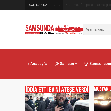
SON DAKİKA
Samsun’da polisi alarma geçi
Anasayfa
Samsun
Samsunspo