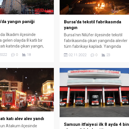
da yangın paniği
Bursa’da tekstil fabrikasında
yangın
a İlkadım ilçesinde
Bursa’nın Nilüfer ilçesinde tekstil
gelen olayda 8 katlı bir
fabrikasında çıkan yangında alevler
çatı katında çıkan yangın,
tüm fabrikayı kapladı. Yangında
paniğe neden oldu. Yangın,
zaman zaman patlamaların olduğu
2022
0
18
02.11.2022
0
23
at 08.00 sıralarında İlkadım
görülürken duvarlarında çökmeler
iman Mahallesi Ebusuud
meydana geldi. Fabrika yanarken
üzerinde bulunan 8 katlı
sahibi de endişeli gözlerle
üz Apartmanı’nın çatı
çalışmaları izledi. Yangın ve
meydana geldi. Henüz çıkış
çalışmalar dron ile havadan
elli olmayan yangın, kısa
görüntülendi. Yangın, saat 20.00
üyüyünce dumanlar...
sıralarında Bursa Nilüfer ilçesi
Minareliçavuş Mahallesi’ndeki
Nilüfer Organize Sanayi Bölgesi’nde
(NOSAB)...
atı katı alev alev yandı
Samsun itfaiyesi ilk 8 ayda 4 bi
un Atakum ilçesinde