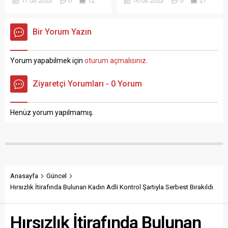
17.03.2023
0
12
16.03.2023
0
21
yaralandı. Olay, Tabakhane
Kaza, Samsun-Sinop
Mahallesi Medrese arasında
karayolunda meydana geldi.
bulunan kapalı otoparkta
Samsun’un Bafra ilçesinde
Bir Yorum Yazın
meydana geldi. Edinilen
meydana gelen trafik
bilgiye göre, henüz kimliği
kazasında dinilen bilgiye
belirlenemeyen bir kişi
göre, Sinop istikametine
Yorum yapabilmek için
oturum açmalısınız
.
tarafından tüfekle açılan
seyir halinde olan İbrahim
ateş sonucunda Suat Balta
Şimşek (61) idaresindeki 55
Ziyaretçi Yorumları - 0 Yorum
(46) isimli şahıs bacağına
NB 656 plakalı hafif ticari
isabet eden saçmalarla
araç sürücüsünün
yaralandı. Samsun’un Bafra
direksiyon hakimiyetini
Henüz yorum yapılmamış.
ilçesinde yaşanan olayda...
kaybetmesi...
Anasayfa
Güncel
Hırsızlık İtirafında Bulunan Kadın Adli Kontrol Şartıyla Serbest Bırakıldı
Hırsızlık İtirafında Bulunan