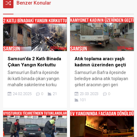
Benzer Konular
Samsun’da 2 Katlı Binada
Atık toplama aracı yaşlı
Çıkan Yangın Korkuttu
kadının üzerinden geçti
Samsun’un Bafra ilçesinde
Samsun’un Bafra ilçesinde
iki katlı binada çıkan yangın
belediye adına atık toplayan
mahalle sakinlerine korku
şirket aracının geri geri
dolu dakikalar yaşattı. Olay
gelirken çarptığı yaşlı kadın
24.02.2025
0
21
23.03.2023
0
yerine sevk edilen İtfaiye
yaralandı. Kaza, Samsun’un
101
ekipleri yangına müdahele
Bafra ilçesindeki Mevlana
ettiler. Yangın, Bafra ilçesi
Mahallesi Yaka Çıkmazı‘nda
İsmet Paşa Mahallesi Fatih
meydana geldi. Edinilen
İlkokulu geçidinde 2 katlı
bilgiye göre, çıkmaz sokakta
binada meydana geldi.
geri geri gelen Hüseyin G.
Edinilen bilgiye göre, henüz
idaresindeki Bafra