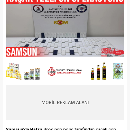
MOBİL REKLAM ALANI
Samsun
’da
Bafra
ilçesinde polis tarafından kaçak cep