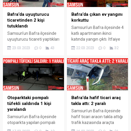
belirlenemeyen bir şekilde
Belediyesi adına ambalaj
binanın ikinci katında
atığı toplayan 55 B 0258
Bafra’da uyuşturucu
Bafra’da çıkan ev yangını
bulunan Korkut Sağlam’a...
plakalı kamyonet, sokakta
ticaretinden 2 kişi
korkuttu
yürüyen...
tutuklandı
Samsun’un Bafra ilçesinde 4
Samsun’un Bafra ilçesinde
katlı apartmanın ikinci
uyuşturucu ticareti yaptıkları
katında yangın çıktı. İtfaiye
iddiasıyla gözaltında alınan
ekiplerince söndürülen
23.03.2023
0
43
22.03.2023
0
32
4 kişiden 2 ‘si çıkarıldıkları
yangında maddi hasar
mahkemece tutuklanırken,
meydana geldi. Yangın,
2 kişi ise adli kontrol şartıyla
Samsun’un Bafra ilçesi
serbest bırakıldı. Edinilen
Çilhane Mahallesi İsa Kurt
bilgiye göre, İlçe Emniyet
Sokak‘ta meydana geldi.
Müdürlüğü Narkotik Suçlarla
Edinilen bilgiye göre, yalnız
Mücadele Grup Amirliği
yaşayan Selim Kurt’a ait
ekiplerince uyuşturucu ile
dairede henüz nedeni
Otoparktaki pompalı
Bafra’da hafif ticari araç
mücadele kapsamında
bilinmeyen bir şekilde
tüfekli saldırıda 1 kişi
takla attı: 2 yaralı
yapılan çalışmalar
yangın çıktı. Dumanları
yaralandı
neticesinde Samsun’un
gören mahalle sakinleri
Samsun’un Bafra ilçesinde
Bafra ilçesinde O.K, E.İ., H.A.
112...
Samsun’un Bafra ilçesinde
hafif ticari aracın takla attığı
ve...
otoparkta yapılan pompalı
trafik kazasında araçta
tüfekli saldırı sonucu 1 kişi
bulunan 2 kişi yaralandı.