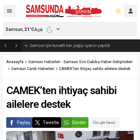
Samsun,
21
°C
Açık
Samsun’da polisi alarma geçiren tatbikat
Anasayfa
Samsun Haberleri - Samsun Son Dakika Haber Gelişmeleri
Samsun Canik Haberleri
CAMEK’ten ihtiyaç sahibi ailelere destek
CAMEK’ten ihtiyaç sahibi
ailelere destek
Paylaş
Tweetle
Gönder