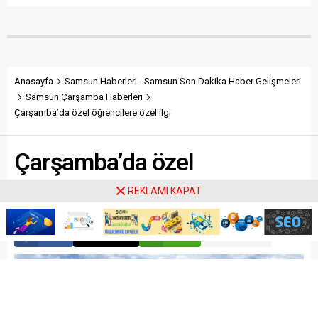
salonuna düştüğü...
tartışma sırasında kız
arkadaşının annesi...
Anasayfa
Samsun Haberleri - Samsun Son Dakika Haber Gelişmeleri
Samsun Çarşamba Haberleri
Çarşamba’da özel öğrencilere özel ilgi
Çarşamba’da özel
öğrencilere özel ilgi
REKLAMI KAPAT
Paylaş
Tweetle
Gönder