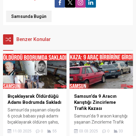
Samsunda Bugün
Benzer Konular
Bıçaklayarak Öldürdüğü
Samsun’da 9 Aracın
Adamı Bodrumda Sakladı
Karıştığı Zincirleme
Trafik Kazası
Samsun’da yaşanan olayda
6 çocuk babası yaşlı adamı
Samsun‘da 9 aracın karıştığı
bıçaklayarak öldüren şahıs,
yaşanan Zincirleme Trafik
cesedi 4 gün boyunca
Kazası sonrasında
11.03.2025
0
55
03.03.2025
0
33
babasının evinin
yaralanan olmadığı ve