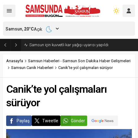
Samsun,
20
°C
Açık
Samsun’da polisi alarma geçiren tatbikat
Anasayfa
Samsun Haberleri - Samsun Son Dakika Haber Gelişmeleri
Samsun Canik Haberleri
Canik’te yol çalışmaları sürüyor
Canik’te yol çalışmaları
sürüyor
Paylaş
Tweetle
Gönder