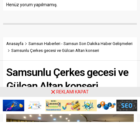
kırılması sonucunda evin
Mert Okumuş isimli şahıs
Henüz yorum yapılmamış.
salonuna düştüğü...
tartışma sırasında kız
arkadaşının annesi...
Anasayfa
Samsun Haberleri - Samsun Son Dakika Haber Gelişmeleri
Samsunlu Çerkes gecesi ve Gülcan Altan konseri
Samsunlu Çerkes gecesi ve
Gülcan Altan konseri
REKLAMI KAPAT
Paylaş
Tweetle
Gönder