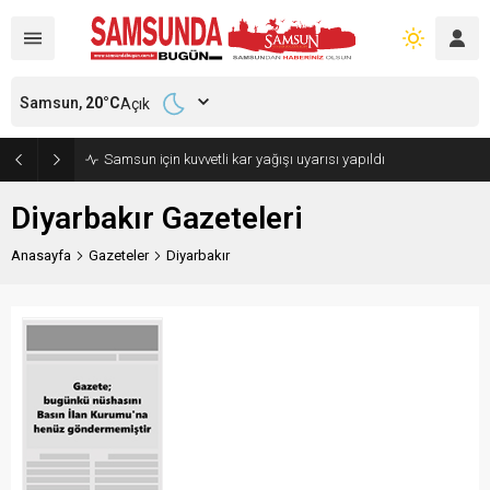
Samsun,
20
°C
Açık
Samsun için kuvvetli kar yağışı uyarısı yapıldı
Diyarbakır Gazeteleri
Anasayfa
Gazeteler
Diyarbakır