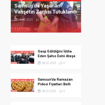
şanan
Samsun’un Geleneksel
sı Tutuklandı
Lezzeti Atom Yine
Vazgeçilmez
11.03.2025
0
Gasp Edildiğini İddia
Eden Şahıs Evini Ateşe
Verdi
28.02.2025
0
Samsun’da Ramazan
Pidesi Fiyatları Belli
Oldu
28.02.2025
0