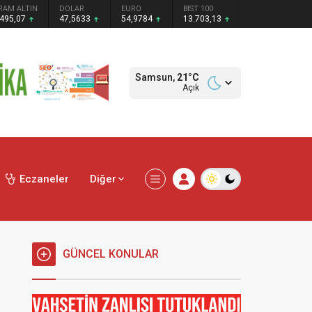
RAM ALTIN
DOLAR
EURO
BIST 100
.495,07
47,5633
54,9784
13.703,13
Samsun,
21
°C
Açık
Eczaneler
Diğer
GÜNCEL KONULAR