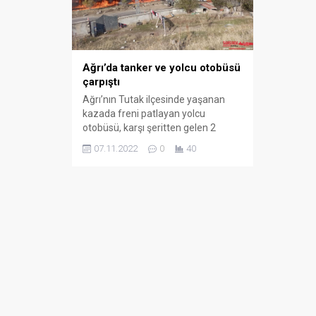
Zincirleme Trafik Kazası: 9
Araç Birbirine Girdi
Ağrı’da tanker ve yolcu otobüsü
03.03.2025
0
çarpıştı
Ağrı’nın Tutak ilçesinde yaşanan
kazada freni patlayan yolcu
otobüsü, karşı şeritten gelen 2
kamyonla çarpıştı. Kazada ilk
07.11.2022
0
40
belirlemelere göre 7 kişi hayatını
kaybederken, 8 kişi yaralandı.
Ağrı’da 34 EG 1164 plakalı Van Yolu
yolcu otobüsünün, Patnos
istikametinden Tutak istikametine
rampa aşağı seyir halindeyken freni
patladı. Freni patlayan yolcu
otobüsü, karşı...