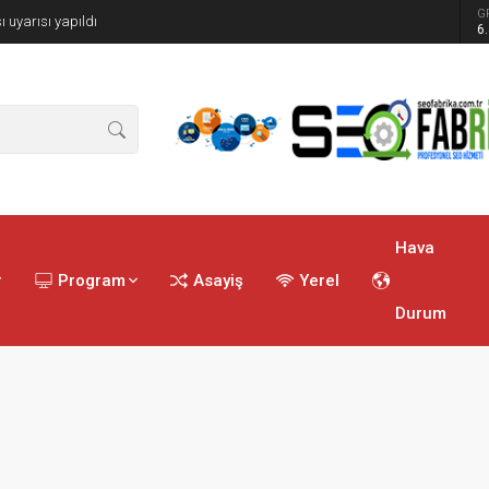
G
ı uyarısı yapıldı
6
Hava
r
Program
Asayiş
Yerel
Durum