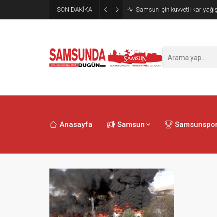
SON DAKİKA
Samsun için kuvvetli kar yağış
Anasayfa
Samsun
Samsunspo