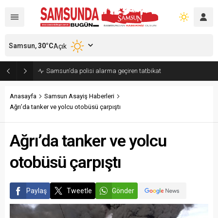
Samsun,
30
°C
Açık
Samsun’da polisi alarma geçiren tatbikat
Anasayfa
Samsun Asayiş Haberleri
Ağrı’da tanker ve yolcu otobüsü çarpıştı
Ağrı’da tanker ve yolcu
otobüsü çarpıştı
Paylaş
Tweetle
Gönder