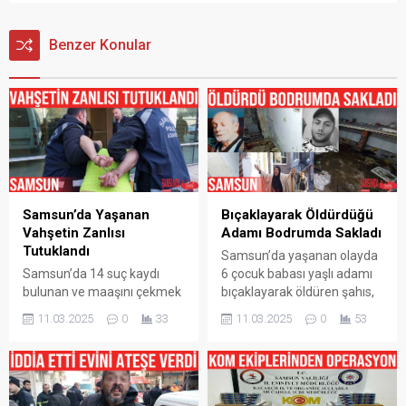
Benzer Konular
Samsun’da Yaşanan
Bıçaklayarak Öldürdüğü
Vahşetin Zanlısı
Adamı Bodrumda Sakladı
Tutuklandı
Samsun’da yaşanan olayda
Samsun’da 14 suç kaydı
6 çocuk babası yaşlı adamı
bulunan ve maaşını çekmek
bıçaklayarak öldüren şahıs,
için evinden ayrılan 6 çocuk
cesedi 4 gün boyunca
11.03.2025
0
33
11.03.2025
0
53
babası yaşlı adamı
babasının evinin
bıçaklayarak öldürüp 4 gün
bodrumunda sakladı.
boyunca babasının evinin
Korkunç olay, Samsun’un
bodrumunda saklayan
Canik ilçesi Yavuzselim
şahıs, çıkarıldığı
Mahallesi’nde meydana