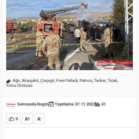
Ağrı
,
Akaryakıt
,
Çarpıştı
,
Freni Patladı
,
Patnos
,
Tanker
,
Tutak
,
Yolcu Otobüsü
Samsunda Bugün
Yayınlama: 07.11.2022
41
A
A
0
+
-