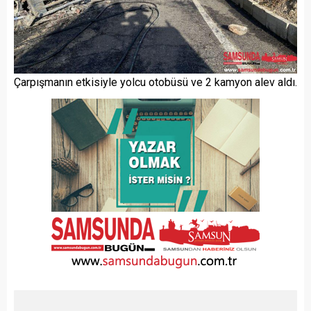
Çarpışmanın etkisiyle yolcu otobüsü ve 2 kamyon alev aldı.