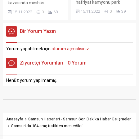
hafriyat kamyonu park
kazasında minibüs
halindeki hafif ticari araca
kamyona çarptı. Çarpmanın
15.11.2022
0
39
15.11.2022
0
68
ve 3 kişiye çarparak yaraladı.
etkisi ile kamyon,
O anlar saniye saniye
motosikletin üzerine
kameralara yansıdı. Kaza,
devrildi. 3 aracın karıştığı
Bir Yorum Yazın
Bursa’nın merkez Nilüfer
kazada yaralanan olmaması
ilçesi Kayapa Mahallesi’nde
teselli kaynağı oldu. Kaza,
meydana geldi. Edinilen
Köprübaşı Kavşağında
Yorum yapabilmek için
oturum açmalısınız
.
bilgiye göre, freni boşalan
meydana geldi. H.K.’nın
hafriyat kamyonu park
idaresindeki 48 BB 8034
Ziyaretçi Yorumları - 0 Yorum
halinde bulunan hafif ticari
plakalı minibüs, kavşak
araca ve 3 kişiye çarparak
noktasında V. Y.’nin
yaraladı. Kaza sonrası...
idaresindeki 20 EG 434
Henüz yorum yapılmamış.
plakalı kamyona yandan
çarptı....
Anasayfa
Samsun Haberleri - Samsun Son Dakika Haber Gelişmeleri
Samsun’da 184 araç trafikten men edildi