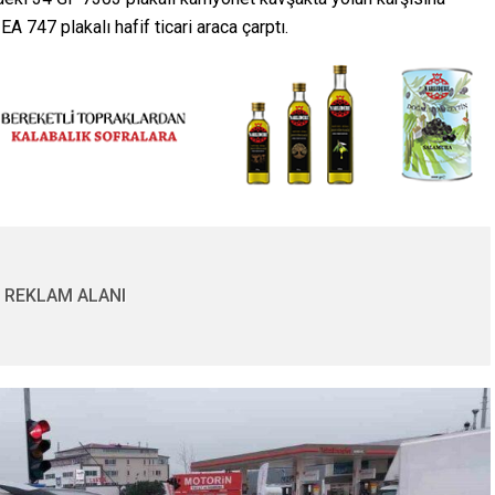
747 plakalı hafif ticari araca çarptı.
REKLAM ALANI
Gasp Edildiğini İddia Ede
a Mobilya Ustası
Şahıs Evini Ateşe Verdi
lü Halde Bulundu
28.02.2025
0
0