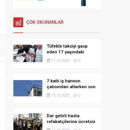
ÇOK OKUNANLAR
Tüfekle taksiyi gasp
eden 17 yaşındaki
çocuk tutuklandı
11.10.2022
0
7 katlı iş hanının
çatısından atlarken son
anda kurtarıldı
12.10.2022
0
Dar gelirli hasta
refakatçilerine ücretsiz
otel hizmeti