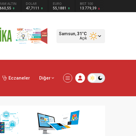
RAM ALTIN
DOLAR
EURO
BIST 100
.660,55
47,7111
55,1881
13.779,39
Samsun,
31
°C
Açık
Eczaneler
Diğer