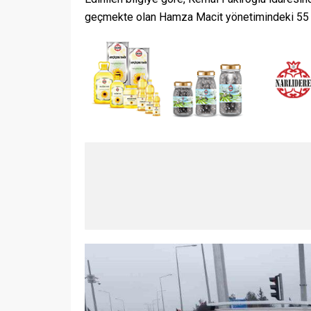
geçmekte olan Hamza Macit yönetimindeki 55 EA 
Samsun’da Genç Kadın İle
Bıçakladığı Şahıs
Samsun’d
Tutuklandı
Evinde Ö
01.02.2025
0
22.01.2025