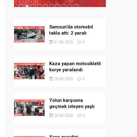
Samsun’da otomobil
takla attı: 2 yaralı
31.03.2023
0
Kaza yapan motosikletli
kurye yaralandı
25.03.2023
0
Yolun karşısına
geçmek isteyen yaşlı
adama kamyonet çarptı
23.03.2023
0
Yaya geçidini