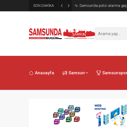
SON DAKİKA
Samsun’da polisi alarma geçi
Anasayfa
Samsun
Samsunspo