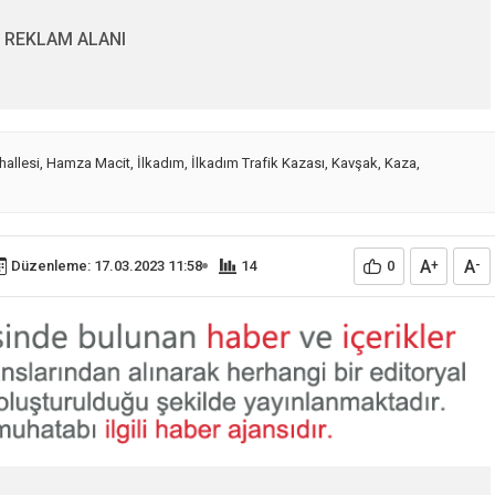
REKLAM ALANI
allesi
,
Hamza Macit
,
İlkadım
,
İlkadım Trafik Kazası
,
Kavşak
,
Kaza
,
A
A
Düzenleme: 17.03.2023 11:58
14
0
+
-