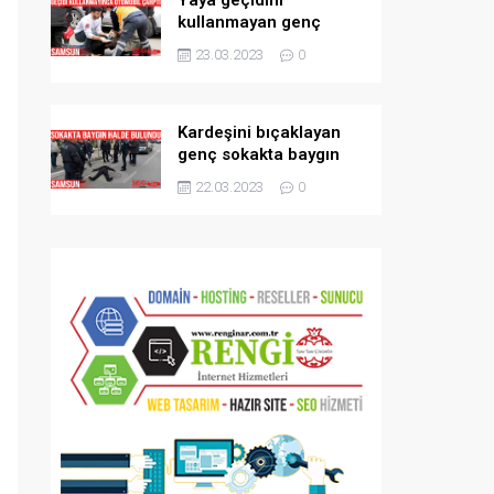
kullanmayan genç
kızlara otomobil çarptı
23.03.2023
0
Kardeşini bıçaklayan
genç sokakta baygın
bulundu
22.03.2023
0