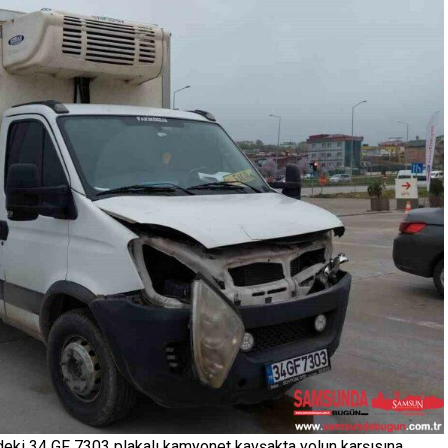
ndeki 34 GF 7303 plakalı kamyonet kavşakta yolun karşısına