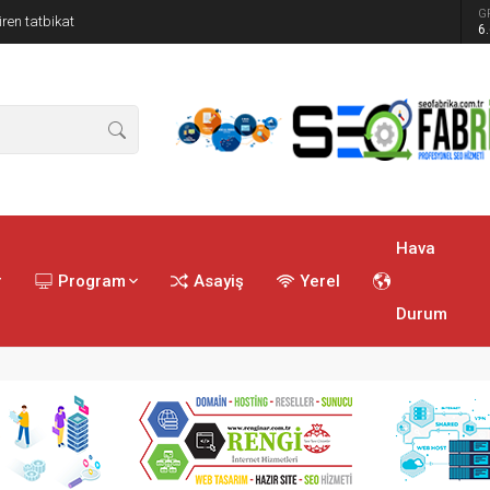
G
ren tatbikat
6
Hava
r
Program
Asayiş
Yerel
Durum