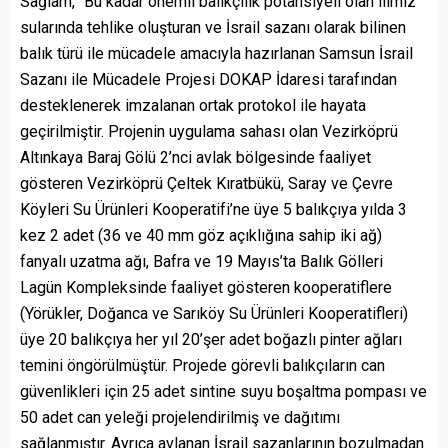
Sağlam, “Bu kadar önemli balıkçılık potansiyeli olan ilimiz
sularında tehlike oluşturan ve İsrail sazanı olarak bilinen
balık türü ile mücadele amacıyla hazırlanan Samsun İsrail
Sazanı ile Mücadele Projesi DOKAP İdaresi tarafından
desteklenerek imzalanan ortak protokol ile hayata
geçirilmiştir. Projenin uygulama sahası olan Vezirköprü
Altınkaya Baraj Gölü 2’nci avlak bölgesinde faaliyet
gösteren Vezirköprü Çeltek Kıratbükü, Saray ve Çevre
Köyleri Su Ürünleri Kooperatifi’ne üye 5 balıkçıya yılda 3
kez 2 adet (36 ve 40 mm göz açıklığına sahip iki ağ)
fanyalı uzatma ağı, Bafra ve 19 Mayıs’ta Balık Gölleri
Lagün Kompleksinde faaliyet gösteren kooperatiflere
(Yörükler, Doğanca ve Sarıköy Su Ürünleri Kooperatifleri)
üye 20 balıkçıya her yıl 20’şer adet boğazlı pinter ağları
temini öngörülmüştür. Projede görevli balıkçıların can
güvenlikleri için 25 adet sintine suyu boşaltma pompası ve
50 adet can yeleği projelendirilmiş ve dağıtımı
sağlanmıştır. Ayrıca avlanan İsrail sazanlarının bozulmadan