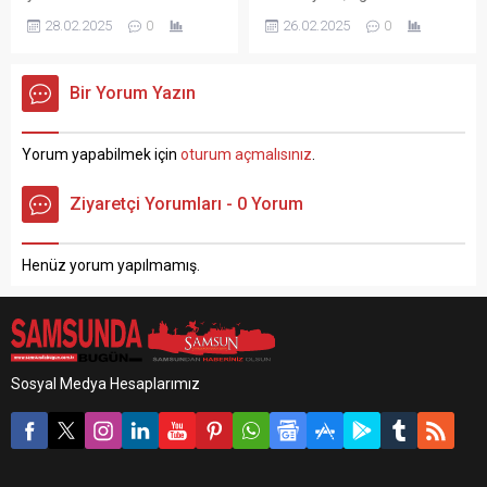
gram sade Ramazan pidesi,
eğitimin yarından itibaren
28.02.2025
0
26.02.2025
0
bu yıl 25 TL’den satışa
devam edeceğini açıkladı.
sunulacak. Ramazan ayının
Vali Orhan Tavlı, yaptığı
vazgeçilmezi pidenin fiyatı
açıklamada, “Kıymetli
Bir Yorum Yazın
Samsun’da da belli oldu.
Samsunlular;
Samsun Esnaf ve
Samsun’umuzda uzunca bir
Sanatkarları Odaları Birliği
süredir hasretini çektiğimiz
Yorum yapabilmek için
oturum açmalısınız
.
(SESOB) Başkanı Hacı Eyüb
kar yağışlarının yanı sıra
Güler, geçen yıl 20 TL’den
buzlanma ve don olaylarının
Ziyaretçi Yorumları - 0 Yorum
satılan 320 gram sade
etkisinde geçen bir haftayı
pidenin...
geride bırakmış
bulunmaktayız. Meteoroloji
Henüz yorum yapılmamış.
Genel Müdürlüğü’nün
verilerine...
Sosyal Medya Hesaplarımız