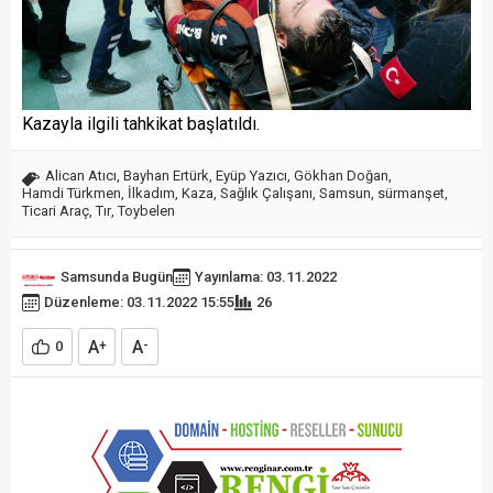
Kazayla ilgili tahkikat başlatıldı.
Alican Atıcı
,
Bayhan Ertürk
,
Eyüp Yazıcı
,
Gökhan Doğan
,
Hamdi Türkmen
,
İlkadım
,
Kaza
,
Sağlık Çalışanı
,
Samsun
,
sürmanşet
,
Ticari Araç
,
Tır
,
Toybelen
Samsunda Bugün
Yayınlama: 03.11.2022
Düzenleme: 03.11.2022 15:55
26
A
A
0
+
-