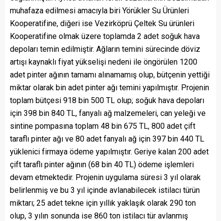
muhafaza edilmesi amacıyla biri Yörükler Su Ürünleri
Kooperatifine, diğeri ise Vezirköprü Çeltek Su ürünleri
Kooperatifine olmak üzere toplamda 2 adet soğuk hava
depoları temin edilmiştir. Ağların temini sürecinde döviz
artışı kaynaklı fiyat yükselişi nedeni ile öngörülen 1200
adet pinter ağının tamamı alınamamış olup, bütçenin yettiği
miktar olarak bin adet pinter ağı temini yapılmıştır. Projenin
toplam bütçesi 918 bin 500 TL olup; soğuk hava depoları
için 398 bin 840 TL, fanyalı ağ malzemeleri, can yeleği ve
sintine pompasına toplam 48 bin 675 TL, 800 adet çift
taraflı pinter ağı ve 80 adet fanyalı ağ için 397 bin 440 TL
yüklenici firmaya ödeme yapılmıştır. Geriye kalan 200 adet
çift taraflı pinter ağının (68 bin 40 TL) ödeme işlemleri
devam etmektedir. Projenin uygulama süresi 3 yıl olarak
belirlenmiş ve bu 3 yıl içinde avlanabilecek istilacı türün
miktarı; 25 adet tekne için yıllık yaklaşık olarak 290 ton
olup, 3 yılın sonunda ise 860 ton istilacı tür avlanmış