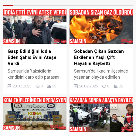
Gasp Edildiğini İddia
Sobadan Çıkan Gazdan
Eden Şahıs Evini Ateşe
Etkilenen Yaşlı Çift
Verdi
Hayatını Kaybetti
Samsun’da ’taksicilerin
Samsun’da İlkadım ilçesinde
kendisini darp edip parasını
yaşanan olayda edinilen
gasp ettiğini’ iddia ederek
bilgilere göre sobadan sızan
28.02.2025
0
33
26.02.2025
0
28
112’ye intihar edeceği
karbonmonoksit gazından
ihbarında bulunan şahıs,
zehirlenen yaşlı çift, hayatını
daha sonra evini yakarak
kaybetti. Olay, İlkadım ilçesi
intihara kalkıştı. Olay,
Liman Mahallesi Menekşe
Samsun’un İlkadım ilçesine
Sokak’ta meydana geldi.
bağlı Saitbey Mahallesi’nde
Edinilen bilgiye göre, 4 katlı
sabah saatlerinde meydana
binanın giriş katında
geldi. Edinilen bilgiye göre,
yaşayan Muharrem Bulut