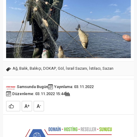
Ağ
,
Balık
,
Balıkçı
,
DOKAP
,
Göl
,
İsrail Sazanı
,
İstilacı
,
Sazan
Samsunda Bugün
Yayınlama: 03.11.2022
Düzenleme: 03.11.2022 15:44
A
A
+
-