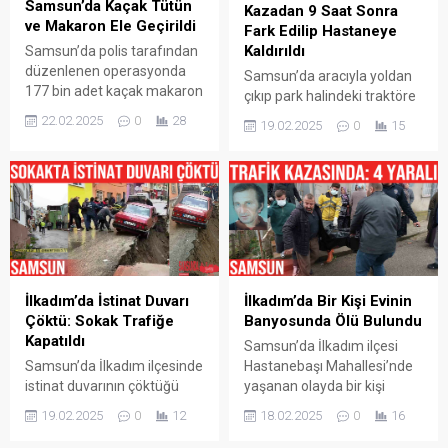
Samsun’da Kaçak Tütün
Kemal F., taksicilerin
(76) ve Saliha Kütükçü (71),
Kazadan 9 Saat Sonra
ve Makaron Ele Geçirildi
kendisini darp edip parasını
evlerindeki sobadan sızan
Fark Edilip Hastaneye
gasp ettiğini iddia ederek
karbonmonoksit gazından
Kaldırıldı
Samsun’da polis tarafından
112 Acil Çağrı...
zehirlendi. Akşam aynı...
düzenlenen operasyonda
Samsun’da aracıyla yoldan
177 bin adet kaçak makaron
çıkıp park halindeki traktöre
ve 350 kilogram kaçak tütün
çarparak yaralanan aracın
22.02.2025
0
28
19.02.2025
0
15
ele geçirildi. Edinilen bilgiye
sürücüsü, kazadan 9 saat
göre, Samsun Emniyet
sonra fark edilerek
Müdürlüğü Kaçakçılık ve
hastaneye kaldırıldı.
Organize Suçlarla Mücadele
Sürücüsünün aracıyla
(KOM) Şube Müdürlüğü
yoldan çıkarak park
ekipleri tarafından İlkadım
halindeki traktöre çarptığı
ilçesinde kaçak tütün ve
kaza, Samsun’un İlkadım
makaron satışına yönelik
ilçesi Kıran Mahallesi’nde
yürütülen çalışmalarda iki
meydana geldi. Edinilen
İlkadım’da İstinat Duvarı
İlkadım’da Bir Kişi Evinin
farklı ikamete operasyon
bilgiye göre, İlkadım ilçesi
Çöktü: Sokak Trafiğe
Banyosunda Ölü Bulundu
düzenlendi. Yapılan
Kıran Mahallesi mevkisinde
Kapatıldı
Samsun’da İlkadım ilçesi
operasyonda...
Soner Cılız (21) idaresindeki
Samsun’da İlkadım ilçesinde
Hastanebaşı Mahallesi’nde
55 APM 184...
istinat duvarının çöktüğü
yaşanan olayda bir kişi
sokak trafiğe kapatılırken,
evinin banyosunda ölü
19.02.2025
0
12
18.02.2025
0
16
uçurum ile yol arasında
olarak bulundu. Olay,
kalan bir otomobil ise halatla
Samsun İlkadım ilçesi