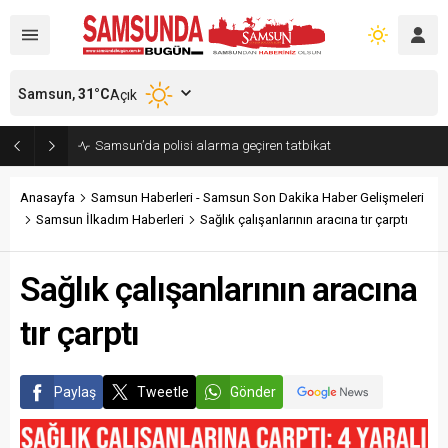
Samsun,
31
°C
Açık
Samsun’da polisi alarma geçiren tatbikat
Anasayfa
Samsun Haberleri - Samsun Son Dakika Haber Gelişmeleri
Samsun İlkadım Haberleri
Sağlık çalışanlarının aracına tır çarptı
Sağlık çalışanlarının aracına
tır çarptı
Paylaş
Tweetle
Gönder