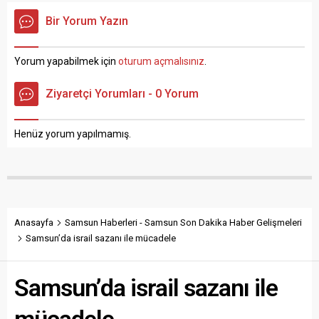
çekilerek kurtarıldı. Olay,
Hastanebaşı Mahallesi’nde
Bir Yorum Yazın
İlkadım ilçesine bağlı Cedit
meydana geldi. Edinilen
Mahallesi Uygur Türkleri
bilgiye göre, yalnız yaşayan
Sokak üzerinde saat 10.00
Mehmet Kahveci (62), kız
Yorum yapabilmek için
oturum açmalısınız
.
sıralarında meydana geldi.
kardeşi tarafından evinin
Edinilen bilgiye göre, dün
banyosunda yerde
Ziyaretçi Yorumları - 0 Yorum
geceden itibaren yağışların
hareketsiz halde bulundu.
etkili olduğu Samsun’da 2 ev
Durum, 112 Acil Çağrı
arasında kalan istinat...
Merkezi’ne haber verildi.
Henüz yorum yapılmamış.
Evinin banyosunda
hareketsiz halde...
Anasayfa
Samsun Haberleri - Samsun Son Dakika Haber Gelişmeleri
Samsun’da israil sazanı ile mücadele
Samsun’da israil sazanı ile
mücadele