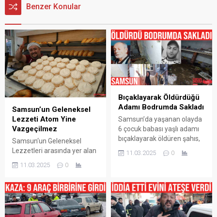
Benzer Konular
Bıçaklayarak Öldürdüğü
Adamı Bodrumda Sakladı
Samsun’un Geleneksel
Lezzeti Atom Yine
Samsun’da yaşanan olayda
Vazgeçilmez
6 çocuk babası yaşlı adamı
bıçaklayarak öldüren şahıs,
Samsun‘un Geleneksel
cesedi 4 gün boyunca
Lezzetleri arasında yer alan
11.03.2025
0
babasının evinin
Atom Tatlısı ramazan
11.03.2025
0
bodrumunda sakladı.
ayında da İftar Sofraları
Korkunç olay, Samsun’un
arasında vazgeçilmezliğini
Canik ilçesi Yavuzselim
sürdürüyor. Fırın ustalarının
Mahallesi’nde meydana
yoğun mesai harcadığı atom
geldi. Edinilen bilgiye göre, 6
tatlısı, yumurta akı, şeker ve
çocuk babası Sebahattin