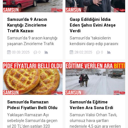
sudan hazırlanıyor. Her yaş
Coşar (69), 6 Mart günü
grubundan sevilen bu tatlı,
yaşlılık maaşını çekmek için
Ramazan ayında daha fazla
evinden ayrıldı. Aynı
talep görüyor. Geleneksel
Samsun’da 9 Aracın
Gasp Edildiğini İddia
zamanda Alzheimer
yöntemlerle yapılan ve özel
Karıştığı Zincirleme
Eden Şahıs Evini Ateşe
hastası...
bir aparatla şekil verilen...
Trafik Kazası
Verdi
Samsun‘da 9 aracın karıştığı
Samsun’da ’taksicilerin
yaşanan Zincirleme Trafik
kendisini darp edip parasını
Kazası sonrasında
gasp ettiğini’ iddia ederek
03.03.2025
0
28.02.2025
0
yaralanan olmadığı ve
112’ye intihar edeceği
maddi hasarların oluştuğu
ihbarında bulunan şahıs,
bildirildi. Samsun‘un Canik
daha sonra evini yakarak
ilçesi 200 Evler mevkisi
intihara kalkıştı. Olay,
çevre yolu üzerinde saat
Samsun’un İlkadım ilçesine
09.00 sıralarında meydana
bağlı Saitbey Mahallesi’nde
gelen kazada edinilen
sabah saatlerinde meydana
bilgiye göre, 2 araç
geldi. Edinilen bilgiye göre,
yağmurdan dolayı kayarak
Kemal F., taksicilerin
Samsun’da Ramazan
Samsun’da Eğitime
bariyere çarptı. Yağmurdan
kendisini darp edip parasını
Pidesi Fiyatları Belli Oldu
Verilen Ara Sona Erdi
dolayı kayan ve bariyerlere
gasp ettiğini iddia ederek
Yaklaşan Ramazan Ayı
Samsun Valisi Orhan Tavlı,
çarpan araçlara ile o...
112 Acil Çağrı...
sebebiyle Samsun’da geçen
olumsuz hava şartları
yıl 20 TL’den satılan 320
nedeniyle 4,5 gün ara verilen