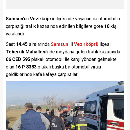
Samsun
‘un
Vezirköprü
ilçesinde yaşanan iki otomobilin
çarpıştığı trafik kazasında edinilen bilgilere göre
10
kişi
yaralandı.
Saat
14.45
sıralarında
Samsun
ili
Vezirköprü
ilçesi
Teberük Mahallesi
‘nde meydana gelen trafik kazasında
06 CED 595
plakalı otomobil ile karşı yönden gelmekte
olan
16 P 8383
plakalı başka bir otomobil viraja
geldiklerinde kafa kafaya çarpıştılar.