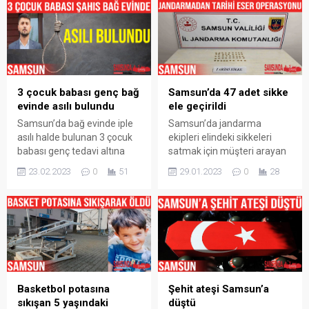
3 çocuk babası genç bağ
Samsun’da 47 adet sikke
evinde asılı bulundu
ele geçirildi
Samsun’da bağ evinde iple
Samsun’da jandarma
asılı halde bulunan 3 çocuk
ekipleri elindeki sikkeleri
babası genç tedavi altına
satmak için müşteri arayan
alındığı hastanede hayatını
bir kişiyi takip sonucu
23.02.2023
0
51
29.01.2023
0
28
kaybetti. Olay, Samsun’un
yakaladı. Olay, Vezirköprü
Vezirköprü ilçesinin
ilçesinin Habibfakı
Bahçelievler Mahallesi‘nde
Mahallesi’nde meydana
meydana geldi. İddiaya
geldi. Edinilen bilgiye göre,
göre, yakınları tarafından
Samsun İl Jandarma
bağ evinde iple asılı halde
Komutanlığı Kaçakçılık ve
bulunan 3 çocuk babası Ali
Organize Suçlarla Mücadele
Yavuz (33), Vezirköprü
(KOM) Şube Müdürlüğü
Basketbol potasına
Şehit ateşi Samsun’a
Devlet Hastanesi Acil
ekipleri ve Vezirköprü İlçe
sıkışan 5 yaşındaki
düştü
Servisine kaldırılarak ilk
Jandarma Komutanlığı