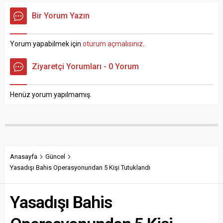
plakalı kamyon ile
kişi gözaltına alındı. Olay,
Bir Yorum Yazın
Vezirköprü istikametine
Samsun’un Vezirköprü
seyir halinde olan 16 AHK
ilçesinin Çayırbaşı
939 plakalı otomobil çarpıştı.
Mahallesi’nde meydana
Yorum yapabilmek için
oturum açmalısınız
.
Kazada Filiz Ay ve Fatma
geldi. Edinilen bilgiye göre,
Kayaoğlu (75)...
Samsun İl Jandarma
Ziyaretçi Yorumları - 0 Yorum
Komutanlığı Kaçakçılık ve
Organize Suçlarla Mücadele
(KOM) Şube Müdürlüğü ile
Henüz yorum yapılmamış.
Vezirköprü İlçe Jandarma
Komutanlığı ekipleri,
uyuşturucu ile...
Anasayfa
Güncel
Yasadışı Bahis Operasyonundan 5 Kişi Tutuklandı
Yasadışı Bahis