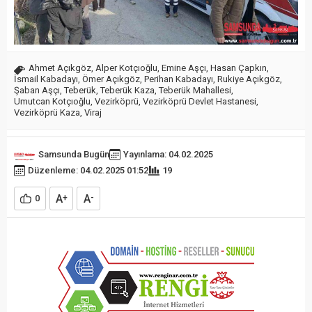
Ahmet Açıkgöz
,
Alper Kotçıoğlu
,
Emine Aşçı
,
Hasan Çapkın
,
İsmail Kabadayı
,
Ömer Açıkgöz
,
Perihan Kabadayı
,
Rukiye Açıkgöz
,
Şaban Aşçı
,
Teberük
,
Teberük Kaza
,
Teberük Mahallesi
,
Umutcan Kotçıoğlu
,
Vezirköprü
,
Vezirköprü Devlet Hastanesi
,
Vezirköprü Kaza
,
Viraj
Samsunda Bugün
Yayınlama: 04.02.2025
Düzenleme: 04.02.2025 01:52
19
A
A
0
+
-