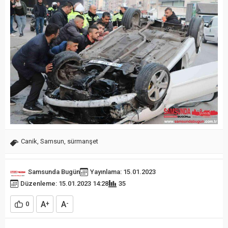
Canik
,
Samsun
,
sürmanşet
Samsunda Bugün
Yayınlama: 15.01.2023
Düzenleme: 15.01.2023 14:28
35
A
A
0
+
-