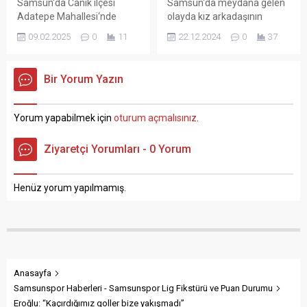
Samsun‘da Canik ilçesi
Samsun‘da meydana gelen
seyir halinde olan...
Adatepe Mahallesi‘nde
olayda kız arkadaşının
yaşanan olayda tamir
annesini tabanca ile
09.02.2025
0
11
22.12.2024
0
37
etmek için çıktığı evinin
öldürdükten sonra aracıyla
çatısından düşen şahıs ağır
kaçan şahıs yakalanacağını
şekilde yaralandı. Samsun
anlayınca intihar ederek
Bir Yorum Yazın
Canik ilçesine bağlı Adatepe
hayatına son verdi.
Mahallesi‘nde meydana
Samsun‘un Atakum ilçesi
gelen ve edinilen bilgilere
Yeni Mahalle‘de gece
Yorum yapabilmek için
oturum açmalısınız
.
göre evinin çatısına tamir
saatlerinde yaşanan olayda
işlemi yapmak için çıkan 56
edinilen bilgilere göre, kız
Ziyaretçi Yorumları - 0 Yorum
yaşındaki Abdullah Y. isimli
arkadaşının evine giden (24)
vatandaş bastığı tahtanın
yaşında olduğu öğrenilen
kırılması sonucunda evin
Mert Okumuş isimli şahıs
Henüz yorum yapılmamış.
salonuna düştüğü...
tartışma sırasında kız
arkadaşının annesi...
Anasayfa
Samsunspor Haberleri - Samsunspor Lig Fikstürü ve Puan Durumu
Eroğlu: “Kaçırdığımız goller bize yakışmadı”