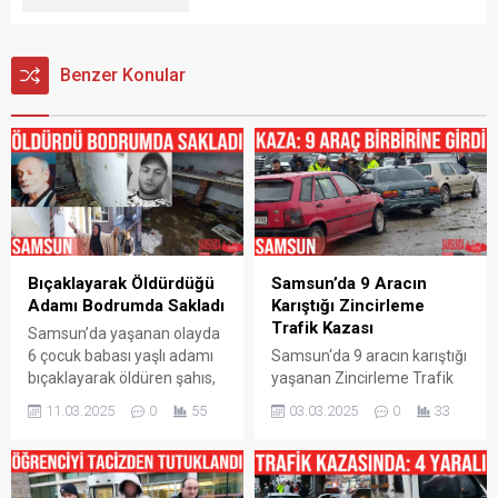
Benzer Konular
Bıçaklayarak Öldürdüğü
Samsun’da 9 Aracın
Adamı Bodrumda Sakladı
Karıştığı Zincirleme
Trafik Kazası
Samsun’da yaşanan olayda
6 çocuk babası yaşlı adamı
Samsun‘da 9 aracın karıştığı
bıçaklayarak öldüren şahıs,
yaşanan Zincirleme Trafik
cesedi 4 gün boyunca
Kazası sonrasında
11.03.2025
0
55
03.03.2025
0
33
babasının evinin
yaralanan olmadığı ve
bodrumunda sakladı.
maddi hasarların oluştuğu
Korkunç olay, Samsun’un
bildirildi. Samsun‘un Canik
Canik ilçesi Yavuzselim
ilçesi 200 Evler mevkisi