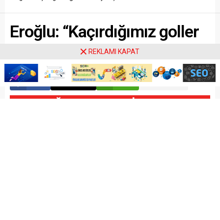
Eroğlu: “Kaçırdığımız goller
bize yakışmadı”
REKLAMI KAPAT
Paylaş
Tweetle
Gönder