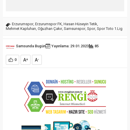
Erzurumspor
,
Erzurumspor FK
,
Hasan Hüseyin Tetik
,
Mehmet Kapluhan
,
Oğuzhan Çakır
,
Samsunspor
,
Spor
,
Spor Toto 1.Lig
Samsunda Bugün
Yayınlama: 29.01.2023
85
A
A
0
+
-