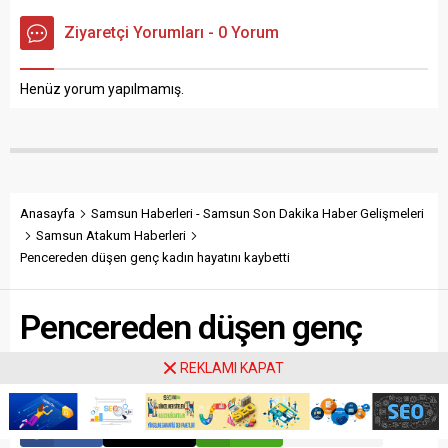
“Kulübümüz son olarak Spor
gerçekleşen imza törenine
Ziyaretçi Yorumları - 0 Yorum
Toto 1. Lig ekiplerinden
İcra Kurulu Üyeleri Suat
Adanaspor takımında forma
Çakır ile Soner Soykan
giyen 27...
katıldı. Emre, Samsunspor’a
Henüz yorum yapılmamış.
transferiyle ilgili, “Bu sene
şampiyon olacağız....
Anasayfa
Samsun Haberleri - Samsun Son Dakika Haber Gelişmeleri
Samsun Atakum Haberleri
Pencereden düşen genç kadın hayatını kaybetti
Pencereden düşen genç
kadın hayatını kaybetti
REKLAMI KAPAT
Paylaş
Tweetle
Gönder