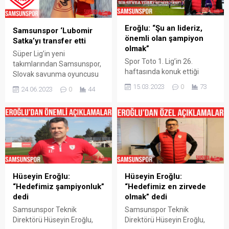
Eroğlu: “Şu an lideriz,
Samsunspor ‘Lubomir
önemli olan şampiyon
Satka’yı transfer etti
olmak”
Süper Lig’in yeni
Spor Toto 1. Lig’in 26.
takımlarından Samsunspor,
haftasında konuk ettiği
Slovak savunma oyuncusu
Bandırmaspor’u 5-0 yenen
L’ubomr Satka‘yı 3 yıllığına
15.03.2023
0
73
24.06.2023
0
44
Samsunspor’da Teknik
renklerine bağladı. Yeni
Direktör Hüseyin Eroğlu,
sezonda Süper Lig’de
maç sonu basın
mücadele edecek olan
toplantısında karşılaşmayı
Samsunspor, ikinci
değerlendirdi. Farklı sonuçla
transferini defansa yaptı.
kazandıkları ve lider
Samsun temsilcisi, Lech
oldukları için mutlu olduğunu
Poznan forması giyen
dile getiren Eroğlu, “Hava
L’ubomr Satka ile 3 yıllık
muhalefetine rağmen bizi
Hüseyin Eroğlu:
Hüseyin Eroğlu:
sözleşme imzaladı. Kırmızı-
izlemeye gelen
“Hedefimiz şampiyonluk”
“Hedefimiz en zirvede
beyazlı kulüpten transfer
taraftarımıza teşekkür
dedi
olmak” dedi
hakkında yapılan yazılı
ederim. Bandırmaspor maçı
açıklamada, “Kulübümüz en
Samsunspor Teknik
Samsunspor Teknik
bizim için finaldi. Maçın
son Lech...
Direktörü Hüseyin Eroğlu,
Direktörü Hüseyin Eroğlu,
başından...