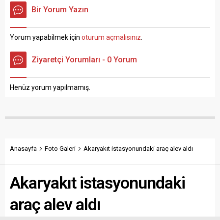
Edinilen bilgiye göre,
açısından güçlü ve zayıf
Bir Yorum Yazın
Samsun Emniyet Müdürlüğü
yönleri ön plana çıkarıldı ve
Kaçakçılık ve Organize
Yakakent’e, “Karadeniz’in
Suçlarla Mücadele (KOM)
Bodrum’u” benzetmesi
Yorum yapabilmek için
oturum açmalısınız
.
Şube Müdürlüğü ekipleri,
yapıldı. OMÜ ve Yakakent
Bafra Cumhuriyet
Belediyesi arasında
Ziyaretçi Yorumları - 0 Yorum
Başsavcılığı koordinesinde
düzenlenen protokol
Samsun merkez ile Bafra ve
uyarınca düzenlenen
Yakakent ilçelerinde...
çalıştayın moderatörlüğünü
Henüz yorum yapılmamış.
Turizm Rehberliği Bölümü
Öğretim Üyesi ve Dekan
Yardımcısı Doç....
Anasayfa
Foto Galeri
Akaryakıt istasyonundaki araç alev aldı
Akaryakıt istasyonundaki
araç alev aldı