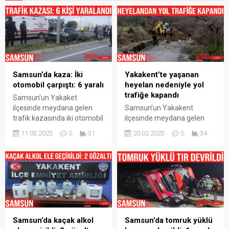
Samsun’da kaza: İki
Yakakent’te yaşanan
otomobil çarpıştı: 6 yaralı
heyelan nedeniyle yol
trafiğe kapandı
Samsun’un Yakaket
ilçesinde meydana gelen
Samsun’un Yakakent
trafik kazasında iki otomobil
ilçesinde meydana gelen
çarpıştı, kazada 6 kişi
heyelan nedeniyle bir kırsal
11.03.2023
0
31
20.02.2023
0
34
yaralandı. Kaza, Samsun’un
mahalle yolu trafiğe
Yakakent ilçesinde Samsun-
kapandı. Samsun’un
Sinop karayolunda
Yakakent ilçesinde etkili
meydana geldi. Edinilen
olan kar yağışı ve yağmurun
bilgiye göre, Sinop
ardından Küplüağzı Oğuz
istikametine seyir halinde
Mahallesi yolunda heyelan
olan Doğuş Can
meydana geldi. Heyelan
Bayıldım(26) idaresindeki 57
sonrasında yol trafiğe
Samsun’da kaçak alkol
Samsun’da tomruk yüklü
AK 155 plakalı otomobil,
kapandı. Ulaşıma kapanan