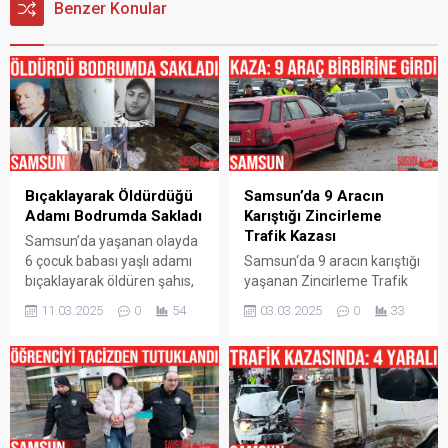
Benzer Konular
Bıçaklayarak Öldürdüğü
Samsun’da 9 Aracın
Adamı Bodrumda Sakladı
Karıştığı Zincirleme
Trafik Kazası
Samsun’da yaşanan olayda
6 çocuk babası yaşlı adamı
Samsun‘da 9 aracın karıştığı
bıçaklayarak öldüren şahıs,
yaşanan Zincirleme Trafik
cesedi 4 gün boyunca
Kazası sonrasında
11.03.2025
0
54
03.03.2025
0
33
babasının evinin
yaralanan olmadığı ve
bodrumunda sakladı.
maddi hasarların oluştuğu
Korkunç olay, Samsun’un
bildirildi. Samsun‘un Canik
Canik ilçesi Yavuzselim
ilçesi 200 Evler mevkisi
Mahallesi’nde meydana
çevre yolu üzerinde saat
geldi. Edinilen bilgiye göre, 6
09.00 sıralarında meydana
çocuk babası Sebahattin
gelen kazada edinilen