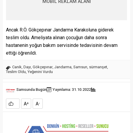
MOBİL REKLAM ALANI
Ancak R.Ö. Gökçepınar Jandarma Karakoluna giderek
teslim oldu. Ameliyata alınan çocuğun daha sonra
hastanenin yoğun bakım servisinde tedavisinin devam
ettiği öğrenildi.
Canik
,
Dayı
,
Gökçepınar
,
Jandarma
,
Samsun
,
sürmanşet
,
Teslim Oldu
,
Yeğenini Vurdu
Samsunda Bugün
Yayınlama: 31.10.2022
A
A
+
-