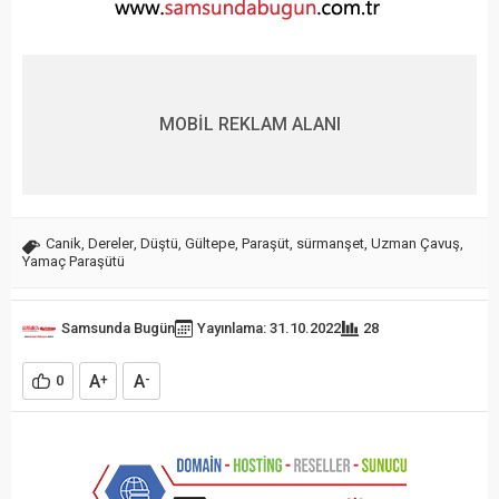
MOBİL REKLAM ALANI
Canik
,
Dereler
,
Düştü
,
Gültepe
,
Paraşüt
,
sürmanşet
,
Uzman Çavuş
,
Yamaç Paraşütü
Samsunda Bugün
Yayınlama: 31.10.2022
28
A
A
0
+
-