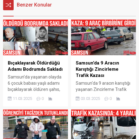
Benzer Konular
Bıçaklayarak Öldürdüğü
Samsun’da 9 Aracın
Adamı Bodrumda Sakladı
Karıştığı Zincirleme
Trafik Kazası
Samsun’da yaşanan olayda
6 çocuk babası yaşlı adamı
Samsun‘da 9 aracın karıştığı
bıçaklayarak öldüren şahıs,
yaşanan Zincirleme Trafik
cesedi 4 gün boyunca
Kazası sonrasında
11.03.2025
0
03.03.2025
0
babasının evinin
yaralanan olmadığı ve
bodrumunda sakladı.
maddi hasarların oluştuğu
Korkunç olay, Samsun’un
bildirildi. Samsun‘un Canik
Canik ilçesi Yavuzselim
ilçesi 200 Evler mevkisi
Mahallesi’nde meydana
çevre yolu üzerinde saat
geldi. Edinilen bilgiye göre, 6
09.00 sıralarında meydana