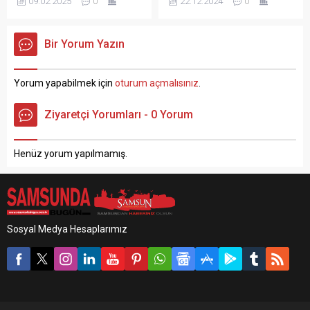
09.02.2025
0
22.12.2024
0
etmek için çıktığı evinin
öldürdükten sonra aracıyla
çatısından düşen şahıs ağır
kaçan şahıs yakalanacağını
şekilde yaralandı. Samsun
anlayınca intihar ederek
Bir Yorum Yazın
Canik ilçesine bağlı Adatepe
hayatına son verdi.
Mahallesi‘nde meydana
Samsun‘un Atakum ilçesi
gelen ve edinilen bilgilere
Yeni Mahalle‘de gece
Yorum yapabilmek için
oturum açmalısınız
.
göre evinin çatısına tamir
saatlerinde yaşanan olayda
işlemi yapmak için çıkan 56
edinilen bilgilere göre, kız
Ziyaretçi Yorumları - 0 Yorum
yaşındaki Abdullah Y. isimli
arkadaşının evine giden (24)
vatandaş bastığı tahtanın
yaşında olduğu öğrenilen
kırılması sonucunda evin
Mert Okumuş isimli şahıs
Henüz yorum yapılmamış.
salonuna düştüğü...
tartışma sırasında kız
arkadaşının annesi...
Sosyal Medya Hesaplarımız