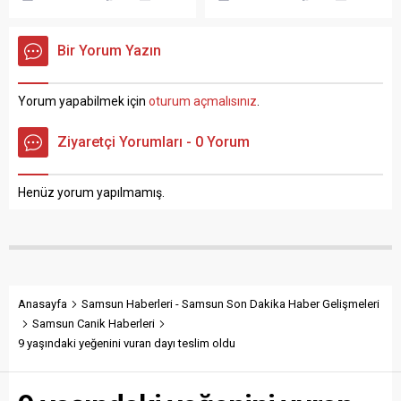
etmek için çıktığı evinin
öldürdükten sonra aracıyla
çatısından düşen şahıs ağır
kaçan şahıs yakalanacağını
şekilde yaralandı. Samsun
anlayınca intihar ederek
Bir Yorum Yazın
Canik ilçesine bağlı Adatepe
hayatına son verdi.
Mahallesi‘nde meydana
Samsun‘un Atakum ilçesi
gelen ve edinilen bilgilere
Yeni Mahalle‘de gece
Yorum yapabilmek için
oturum açmalısınız
.
göre evinin çatısına tamir
saatlerinde yaşanan olayda
işlemi yapmak için çıkan 56
edinilen bilgilere göre, kız
Ziyaretçi Yorumları - 0 Yorum
yaşındaki Abdullah Y. isimli
arkadaşının evine giden (24)
vatandaş bastığı tahtanın
yaşında olduğu öğrenilen
kırılması sonucunda evin
Mert Okumuş isimli şahıs
Henüz yorum yapılmamış.
salonuna düştüğü...
tartışma sırasında kız
arkadaşının annesi...
Anasayfa
Samsun Haberleri - Samsun Son Dakika Haber Gelişmeleri
Samsun Canik Haberleri
9 yaşındaki yeğenini vuran dayı teslim oldu