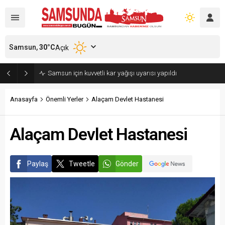
Samsun,
30
°C
Açık
Samsun’da polisi alarma geçiren tatbikat
Anasayfa
Önemli Yerler
Alaçam Devlet Hastanesi
Alaçam Devlet Hastanesi
Paylaş
Tweetle
Gönder