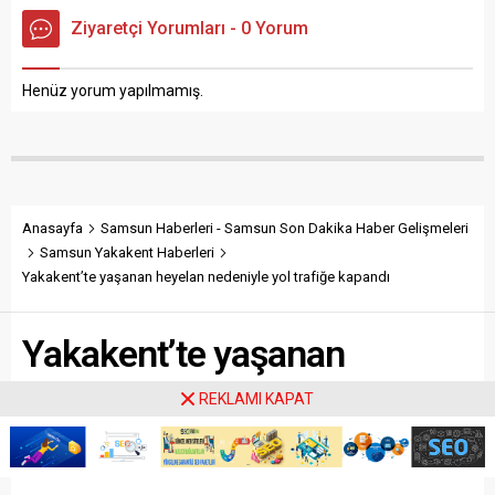
Listesi, Başhekimi, Telefon
ihtiyaçlarını karşılanması için
Ziyaretçi Yorumları - 0 Yorum
Numarası, Adresi, Yol Tarifi,
oluşturulan Samsun Kavak
Nasıl Gidilir, Kapasitesi,
Devlet Hastanesi Online
Poliklinikleri, Bölümleri gibi
Randevu Alma, Doktor
Henüz yorum yapılmamış.
konularda detaylı...
Çalışma Listesi, Poliklinikleri,
Bölümleri, Acil Servisi,
Başhekimi, Nerede,...
Anasayfa
Samsun Haberleri - Samsun Son Dakika Haber Gelişmeleri
Samsun Yakakent Haberleri
Yakakent’te yaşanan heyelan nedeniyle yol trafiğe kapandı
Yakakent’te yaşanan
heyelan nedeniyle yol trafiğe
REKLAMI KAPAT
kapandı