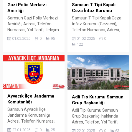
Gazi Polis Merkezi
Samsun T Tipi Kapalı
Amirliği
Ceza İnfaz Kurumu
Samsun Gazi Polis Merkezi
Samsun T Tipi Kapalı Ceza
Amirliği; Adresi, Telefon
İnfaz Kurumu (Cezaevi);
Numarası, Yol Tarifi, İletişim
Telefon Numarası, Adresi,
Bilgileri, Nasıl Gidilir, Nerede
Nerede, Nasıl Gidilir, Yol
01.02.2025
0
95
01.02.2025
0
gibi bilgiler için yazımızı
Tarifi, Açık Görüş Günleri
122
inceleyerek detaylara
hakkında bilgileri yazımızda
ulaşabilirsiniz. Adres : Kale
bulabilirsiniz. Samsun T Tipi
Mah. Fuar Alanı Kümesi
Kapalı Ceza İnfaz Kurumu
No:16 İlkadım / SAMSUN
Kadamut Karayolu üzerinde
Telefon : 0362 230 84 18
Adliye Sarayına 18 KM.
Faks : 0362 431 34 38 E-
Samsun Araştırma
Posta : gazipolismerkezi @
Hastanesine ise 7 KM.
egm.gov.tr...
mesafede yer almaktadır.
Samsun T Tipi Kapalı...
Ayvacık İlçe Jandarma
Adli Tıp Kurumu Samsun
Komutanlığı
Grup Başkanlığı
Samsun Ayvacık İlçe
Adli Tıp Kurumu Samsun
Jandarma Komutanlığı
Grup Başkanlığı hakkında
Adresi, Telefon Numarası,
Adres, Telefon, Yol Tarifi,
Yol Tarifi, İletişim Bilgileri,
Telefon Numarası ve
27.01.2025
0
25
22.01.2025
0
63