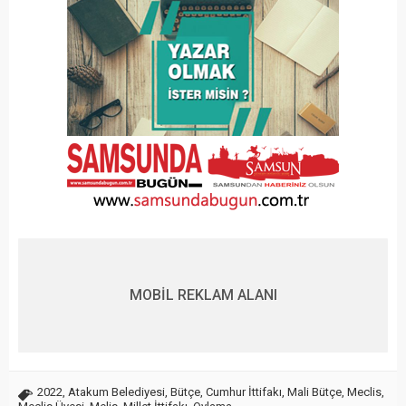
MOBİL REKLAM ALANI
2022
,
Atakum Belediyesi
,
Bütçe
,
Cumhur İttifakı
,
Mali Bütçe
,
Meclis
,