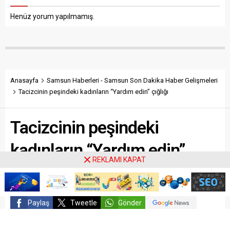
ambulansla özel bir
hayatını kaybetti. Cem
hastaneye kaldırıldıktan
Yayla’nın...
Henüz yorum yapılmamış.
sonra ilk müdahalesinin
ardından Samsun...
Anasayfa
Samsun Haberleri - Samsun Son Dakika Haber Gelişmeleri
Tacizcinin peşindeki kadınların “Yardım edin” çığlığı
Tacizcinin peşindeki
kadınların “Yardım edin”
REKLAMI KAPAT
çığlığı
Paylaş
Tweetle
Gönder