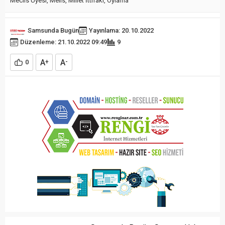
Meclis Üyesi
,
Melis
,
Millet İttifakı
,
Oylama
Samsunda Bugün
Yayınlama: 20.10.2022
Düzenleme: 21.10.2022 09:49
9
A
A
0
+
-