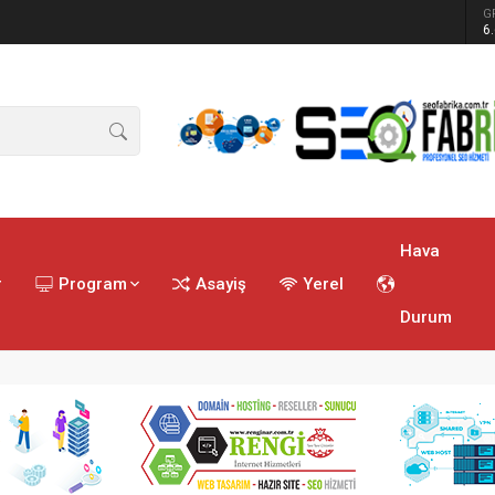
G
ren tatbikat
6
Hava
r
Program
Asayiş
Yerel
Durum