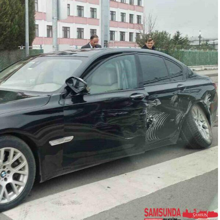
kladı: Evlenmeler
Samsun’un Geleneksel
Boşanmalar
Lezzeti Atom Yine
Vazgeçilmez
0