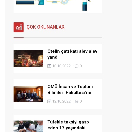
ÇOK OKUNANLAR
Otelin çatı katı alev alev
yandı
10.10.2022
0
OMÜ İnsan ve Toplum
Bilimleri Fakültesi’ne
yeni dekan
12.10.2022
0
Tüfekle taksiyi gasp
eden 17 yaşındaki