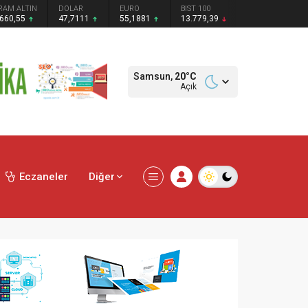
RAM ALTIN
DOLAR
EURO
BIST 100
.660,55
47,7111
55,1881
13.779,39
Samsun,
20
°C
Açık
Eczaneler
Diğer