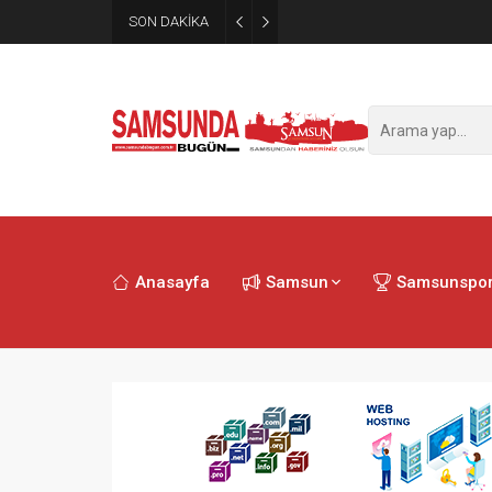
SON DAKİKA
Samsun’da polisi alarma geçi
Anasayfa
Samsun
Samsunspo