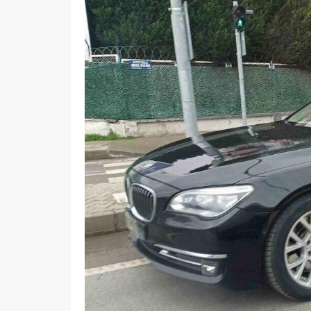
TÜİK Açı
Samsun’da Eğitime Kar
Azaldı, 
Engeli Devam Ediyor
Çoğaldı
26.02.2025
0
24.02.2025