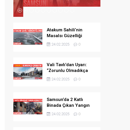
Atakum Sahili’nin
Masalsı Güzelliği
Görüntülendi
24.02.2025
0
Vali Tavlı’dan Uyarı:
“Zorunlu Olmadıkça
Trafiğe Çıkmayın”
24.02.2025
0
Samsun’da 2 Katlı
Binada Çıkan Yangın
Korkuttu
24.02.2025
0