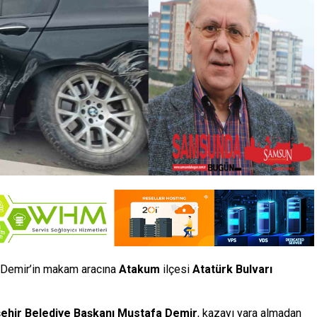
 Demir’in makam aracına
Atakum
ilçesi
Atatürk Bulvarı
hir Belediye Başkanı Mustafa Demir
, kazayı yara almadan