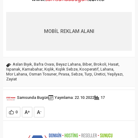
MOBİL REKLAM ALANI
Aslan Bıyık
,
Bafra Ovası
,
Beyaz Lahana
,
Biber
,
Brokoli
,
Hasat
,
Ispanak
,
Karnabahar
,
Kışlık
,
Kışlık Sebze
,
Kooperatif
,
Lahana
,
Mor Lahana
,
Osman Tosuner
,
Pırasa
,
Sebze
,
Turp
,
Üretici
,
Yeşilyazı
,
Zayiat
Samsunda Bugün
Yayınlama: 22.10.2022
17
A
A
0
+
-