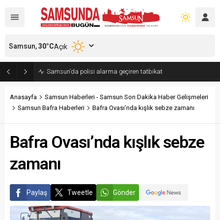
Samsun,
30
°C
Açık
Samsun’da polisi alarma geçiren tatbikat
Anasayfa
Samsun Haberleri - Samsun Son Dakika Haber Gelişmeleri
Samsun Bafra Haberleri
Bafra Ovası’nda kışlık sebze zamanı
Bafra Ovası’nda kışlık sebze
zamanı
Paylaş
Tweetle
Gönder