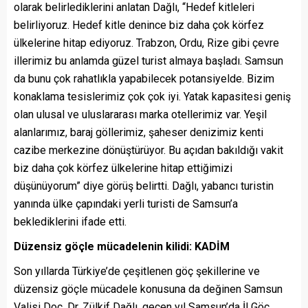
olarak belirlediklerini anlatan Dağlı, “Hedef kitleleri
belirliyoruz. Hedef kitle denince biz daha çok körfez
ülkelerine hitap ediyoruz. Trabzon, Ordu, Rize gibi çevre
illerimiz bu anlamda güzel turist almaya başladı. Samsun
da bunu çok rahatlıkla yapabilecek potansiyelde. Bizim
konaklama tesislerimiz çok çok iyi. Yatak kapasitesi geniş
olan ulusal ve uluslararası marka otellerimiz var. Yeşil
alanlarımız, baraj göllerimiz, şaheser denizimiz kenti
cazibe merkezine dönüştürüyor. Bu açıdan bakıldığı vakit
biz daha çok körfez ülkelerine hitap ettiğimizi
düşünüyorum” diye görüş belirtti. Dağlı, yabancı turistin
yanında ülke çapındaki yerli turisti de Samsun’a
beklediklerini ifade etti.
Düzensiz göçle mücadelenin kilidi: KADİM
Son yıllarda Türkiye’de çeşitlenen göç şekillerine ve
düzensiz göçle mücadele konusuna da değinen Samsun
Valisi Doç. Dr. Zülkif Dağlı, geçen yıl Samsun’da İl Göç