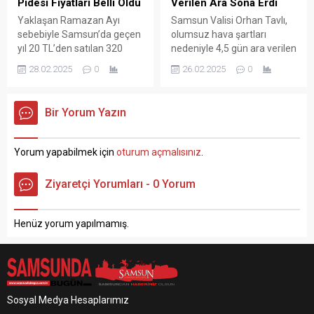
Pidesi Fiyatları Belli Oldu
Verilen Ara Sona Erdi
dolayı kayan ve bariyerlere
gasp ettiğini iddia ederek
Yaklaşan Ramazan Ayı
Samsun Valisi Orhan Tavlı,
çarpan araçlara ile o...
112 Acil Çağrı...
sebebiyle Samsun’da geçen
olumsuz hava şartları
yıl 20 TL’den satılan 320
nedeniyle 4,5 gün ara verilen
gram sade Ramazan pidesi,
eğitimin yarından itibaren
28.02.2025
0
26.02.2025
0
bu yıl 25 TL’den satışa
devam edeceğini açıkladı.
sunulacak. Ramazan ayının
Vali Orhan Tavlı, yaptığı
vazgeçilmezi pidenin fiyatı
açıklamada, “Kıymetli
Bir Yorum Yazın
Samsun’da da belli oldu.
Samsunlular;
Samsun Esnaf ve
Samsun’umuzda uzunca bir
Sanatkarları Odaları Birliği
süredir hasretini çektiğimiz
Yorum yapabilmek için
oturum açmalısınız
.
(SESOB) Başkanı Hacı Eyüb
kar yağışlarının yanı sıra
Güler, geçen yıl 20 TL’den
buzlanma ve don olaylarının
Ziyaretçi Yorumları - 0 Yorum
satılan 320 gram sade
etkisinde geçen bir haftayı
pidenin...
geride bırakmış
bulunmaktayız. Meteoroloji
Henüz yorum yapılmamış.
Genel Müdürlüğü’nün
verilerine...
Sosyal Medya Hesaplarımız