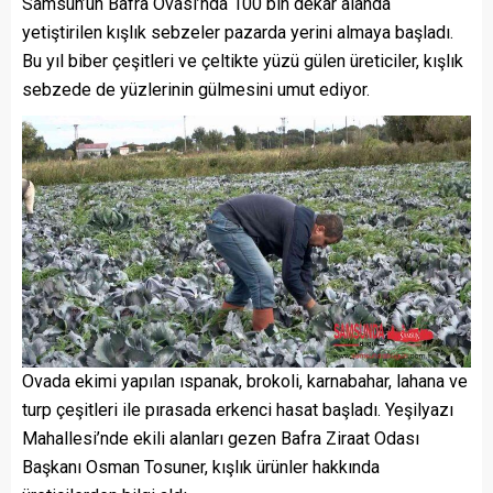
Samsun’un Bafra Ovası’nda 100 bin dekar alanda
yetiştirilen kışlık sebzeler pazarda yerini almaya başladı.
Bu yıl biber çeşitleri ve çeltikte yüzü gülen üreticiler, kışlık
sebzede de yüzlerinin gülmesini umut ediyor.
Ovada ekimi yapılan ıspanak, brokoli, karnabahar, lahana ve
turp çeşitleri ile pırasada erkenci hasat başladı. Yeşilyazı
Mahallesi’nde ekili alanları gezen Bafra Ziraat Odası
Başkanı Osman Tosuner, kışlık ürünler hakkında