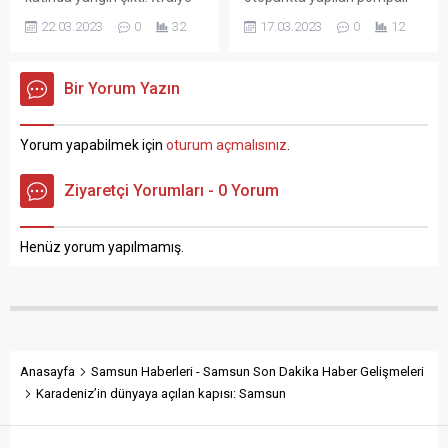
ekiplerince söndürülen
tüfekli saldırı sonucu 1 kişi
22.03.2023
0
32
17.03.2023
0
12
yangında maddi hasar
yaralandı. Olay, Tabakhane
meydana geldi. Yangın,
Mahallesi Medrese arasında
Samsun’un Bafra ilçesi
bulunan kapalı otoparkta
Bir Yorum Yazın
Çilhane Mahallesi İsa Kurt
meydana geldi. Edinilen
Sokak‘ta meydana geldi.
bilgiye göre, henüz kimliği
Edinilen bilgiye göre, yalnız
belirlenemeyen bir kişi
Yorum yapabilmek için
oturum açmalısınız
.
yaşayan Selim Kurt’a ait
tarafından tüfekle açılan
dairede henüz nedeni
ateş sonucunda Suat Balta
Ziyaretçi Yorumları - 0 Yorum
bilinmeyen bir şekilde
(46) isimli şahıs bacağına
yangın çıktı. Dumanları
isabet eden saçmalarla
gören mahalle sakinleri
yaralandı. Samsun’un Bafra
Henüz yorum yapılmamış.
112...
ilçesinde yaşanan olayda...
Anasayfa
Samsun Haberleri - Samsun Son Dakika Haber Gelişmeleri
Karadeniz’in dünyaya açılan kapısı: Samsun