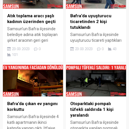
Edinilen bilgiye göre, henüz
(KOM) Şube Müdürlüğü
belirlenemeyen bir şekilde
ekiplerince yürütülen
binanın ikinci katında
Atık toplama aracı yaşlı
Bafra’da uyuşturucu
çalışmalarda,edinilen bilgiye
bulunan Korkut Sağlam’a...
kadının üzerinden geçti
ticaretinden 2 kişi
göre Bafra ilçesinde bir
tutuklandı
adrese operasyon
Samsun’un Bafra ilçesinde
düzenlendi. Yapılan
belediye adına atık toplayan
Samsun’un Bafra ilçesinde
aramalarda, 100 adet
şirket aracının geri geri
uyuşturucu ticareti yaptıkları
gümrük...
gelirken çarptığı yaşlı kadın
iddiasıyla gözaltında alınan
23.03.2023
0
23.03.2023
0
43
yaralandı. Kaza, Samsun’un
4 kişiden 2 ‘si çıkarıldıkları
101
Bafra ilçesindeki Mevlana
mahkemece tutuklanırken,
Mahallesi Yaka Çıkmazı‘nda
2 kişi ise adli kontrol şartıyla
meydana geldi. Edinilen
serbest bırakıldı. Edinilen
bilgiye göre, çıkmaz sokakta
bilgiye göre, İlçe Emniyet
geri geri gelen Hüseyin G.
Müdürlüğü Narkotik Suçlarla
idaresindeki Bafra
Mücadele Grup Amirliği
Belediyesi adına ambalaj
ekiplerince uyuşturucu ile
atığı toplayan 55 B 0258
mücadele kapsamında
Bafra’da çıkan ev yangını
Otoparktaki pompalı
plakalı kamyonet, sokakta
yapılan çalışmalar
korkuttu
tüfekli saldırıda 1 kişi
yürüyen...
neticesinde Samsun’un
yaralandı
Bafra ilçesinde O.K, E.İ., H.A.
Samsun’un Bafra ilçesinde 4
ve...
katlı apartmanın ikinci
Samsun’un Bafra ilçesinde
katında yangın çıktı. İtfaiye
otoparkta yapılan pompalı