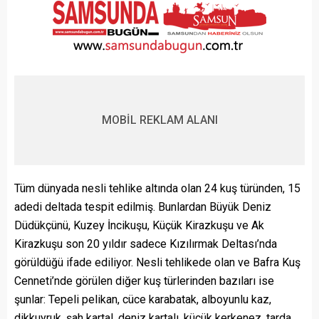
MOBİL REKLAM ALANI
Tüm dünyada nesli tehlike altında olan 24 kuş türünden, 15
adedi deltada tespit edilmiş. Bunlardan Büyük Deniz
Düdükçünü, Kuzey İncikuşu, Küçük Kirazkuşu ve Ak
Kirazkuşu son 20 yıldır sadece Kızılırmak Deltası’nda
görüldüğü ifade ediliyor. Nesli tehlikede olan ve Bafra Kuş
Cenneti’nde görülen diğer kuş türlerinden bazıları ise
şunlar: Tepeli pelikan, cüce karabatak, alboyunlu kaz,
dikkuyruk, şah kartal, deniz kartalı, küçük kerkenez, tarda.