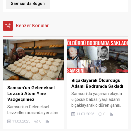
Samsunda Bugün
Benzer Konular
Bıçaklayarak Öldürdüğü
Adamı Bodrumda Sakladı
Samsun’un Geleneksel
Lezzeti Atom Yine
Samsun’da yaşanan olayda
Vazgeçilmez
6 çocuk babası yaşlı adamı
bıçaklayarak öldüren şahıs,
Samsun‘un Geleneksel
cesedi 4 gün boyunca
Lezzetleri arasında yer alan
11.03.2025
0
babasının evinin
Atom Tatlısı ramazan
11.03.2025
0
bodrumunda sakladı.
ayında da İftar Sofraları
Korkunç olay, Samsun’un
arasında vazgeçilmezliğini