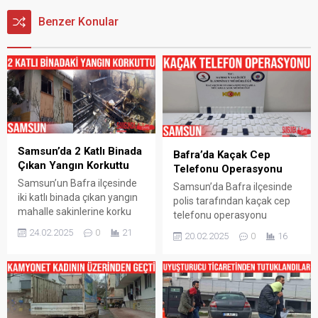
Benzer Konular
Samsun’da 2 Katlı Binada
Bafra’da Kaçak Cep
Çıkan Yangın Korkuttu
Telefonu Operasyonu
Samsun’un Bafra ilçesinde
Samsun’da Bafra ilçesinde
iki katlı binada çıkan yangın
polis tarafından kaçak cep
mahalle sakinlerine korku
telefonu operasyonu
dolu dakikalar yaşattı. Olay
düzenlendi. Operasyonda
24.02.2025
0
21
20.02.2025
0
16
yerine sevk edilen İtfaiye
çok sayıda kaçak cep
ekipleri yangına müdahele
telefonu ve aksesuar ele
ettiler. Yangın, Bafra ilçesi
geçirildi. Samsun‘un Bafra
İsmet Paşa Mahallesi Fatih
ilçesinde Samsun Emniyet
İlkokulu geçidinde 2 katlı
Müdürlüğü Kaçakçılık ve
binada meydana geldi.
Organize Suçlarla Mücadele