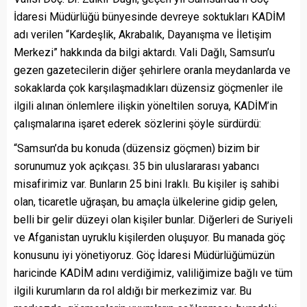
İdaresi Müdürlüğü bünyesinde devreye soktukları KADİM
adı verilen “Kardeşlik, Akrabalık, Dayanışma ve İletişim
Merkezi” hakkında da bilgi aktardı. Vali Dağlı, Samsun’u
gezen gazetecilerin diğer şehirlere oranla meydanlarda ve
sokaklarda çok karşılaşmadıkları düzensiz göçmenler ile
ilgili alınan önlemlere ilişkin yöneltilen soruya, KADİM’in
çalışmalarına işaret ederek sözlerini şöyle sürdürdü:
“Samsun’da bu konuda (düzensiz göçmen) bizim bir
sorunumuz yok açıkçası. 35 bin uluslararası yabancı
misafirimiz var. Bunların 25 bini Iraklı. Bu kişiler iş sahibi
olan, ticaretle uğraşan, bu amaçla ülkelerine gidip gelen,
belli bir gelir düzeyi olan kişiler bunlar. Diğerleri de Suriyeli
ve Afganistan uyruklu kişilerden oluşuyor. Bu manada göç
konusunu iyi yönetiyoruz. Göç İdaresi Müdürlüğümüzün
haricinde KADİM adını verdiğimiz, valiliğimize bağlı ve tüm
ilgili kurumların da rol aldığı bir merkezimiz var. Bu