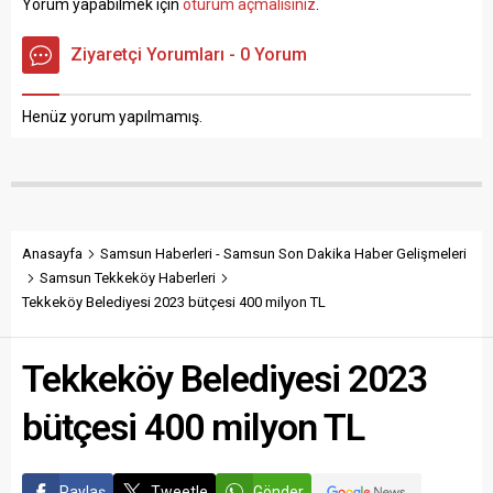
Yorum yapabilmek için
oturum açmalısınız
.
çalıştığı inşaatın 3. katındaki
hastaneye kaldırılan Yayla,
iskeleden düştü. Ağır
yapılan müdahalelere
Ziyaretçi Yorumları - 0 Yorum
yaralanan Baltaoğlu
rağmen kurtarılamayarak
ambulansla özel bir
hayatını kaybetti. Cem
hastaneye kaldırıldıktan
Yayla’nın...
Henüz yorum yapılmamış.
sonra ilk müdahalesinin
ardından Samsun...
Anasayfa
Samsun Haberleri - Samsun Son Dakika Haber Gelişmeleri
Samsun Tekkeköy Haberleri
Tekkeköy Belediyesi 2023 bütçesi 400 milyon TL
Tekkeköy Belediyesi 2023
bütçesi 400 milyon TL
Paylaş
Tweetle
Gönder