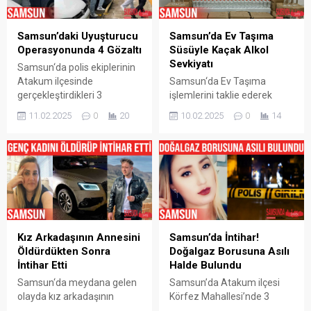
Samsun’daki Uyuşturucu
Samsun’da Ev Taşıma
Operasyonunda 4 Gözaltı
Süsüyle Kaçak Alkol
Sevkiyatı
Samsun‘da polis ekiplerinin
Atakum ilçesinde
Samsun‘da Ev Taşıma
gerçekleştirdikleri 3
işlemlerini taklie ederek
uyuşturucu operasyonunda
kaçak alkol sevkiyatı
11.02.2025
0
20
10.02.2025
0
14
4 kişi gözaltına alındı.
yapmaya çalışan şahıs
Samsun‘un Atakum
Kaçakçılık ve Organize
ilçesinde Samsun Emniyet
Suçlarla Mücadele (KOM)
Müdürlüğü Narkotik Suçlarla
Şube Müdürlüğü ekiplerince
Mücadele Şube Müdürlüğü
gözaltına alındı. Olayda
ekipleri tarafından
edinilen bilgilere göre
düzenlenen operasyonda
Samsun‘da Atakum
S.K. (23) ve A.Ö. (18) isimli
ilçesinde İl Emniyet
şahısların bulundukları araç
Müdürlüğü Kaçakçılık ve
Kız Arkadaşının Annesini
Samsun’da İntihar!
ve ikamette arama
Organize Suçlarla Mücadele
Öldürdükten Sonra
Doğalgaz Borusuna Asılı
gerçekleştirildi. Operasyon
(KOM) Şube Müdürlüğü
İntihar Etti
Halde Bulundu
kapsamında yapılan
ekipleri Evden Eve Nakliyat
Samsun‘da meydana gelen
Samsun’da Atakum ilçesi
aramalarda bin 746 adet
sevkiyatı yapmakta olan bir
olayda kız arkadaşının
Körfez Mahallesi’nde 3
Sentetik Ecza...
kamyoneti...
annesini tabanca ile
çocuk annesi kadın