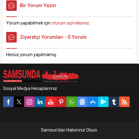
altına alındığı hastanede
bırakıldı. Olay, Samsun’un
Bir Yorum Yazın
hayatını kaybetti. Olay,
Tekkeköy ilçesinin 19 Mayıs
Samsun’un Tekkeköy ilçesi
Mahallesi‘nde meydana
Kutlukent Merkez
geldi. Edinilen bilgiye göre,
Yorum yapabilmek için
oturum açmalısınız
.
Mahallesi‘nde otomobilin
Samsun İl Jandarma
içinde 5 gün önce meydana
Komutanlığı Kaçakçılık ve
Ziyaretçi Yorumları - 0 Yorum
geldi. Edinilen bilgiye göre,
Organize Suçlarla Mücadele
Uğur Ş.(35) park halindeki
(KOM) Şube Müdürlüğü,
aracın içinde kendini
İstihbarat Şube Müdürlüğü,
Henüz yorum yapılmamış.
tabancayla vurdu. Kardeşi
JASAT ve Tekkeköy İlçe
F.Ş. (21), ağabeyi Uğur Ş.’yi...
Jandarma Komutanlığı...
Sosyal Medya Hesaplarımız
Samsun'dan Haberiniz Olsun.