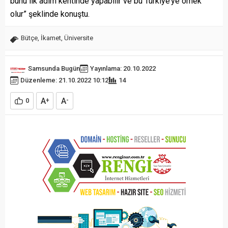
bunu ilk adım kentinde yapabilir ve bu Türkiye’ye örnek
olur” şeklinde konuştu.
Bütçe
,
İkamet
,
Üniversite
Samsunda Bugün
Yayınlama: 20.10.2022
Düzenleme: 21.10.2022 10:12
14
A
A
0
+
-